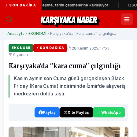
..
Çeşme, tarihi çeşmelerine kavuşuyor
İZSU’dan yılın 
⚡ SON DAKIKA
KARŞIYAKA HABER
Anasayfa
›
EKONOMİ
› Karşıyaka'da ''kara cuma'' çılgınlığı...
🕐 28 Kasım 2025, 17:53
EKONOMİ
⚡ SON DAKIKA
💬 0 yorum
Karşıyaka'da ''kara cuma'' çılgınlığı
Kasım ayının son Cuma günü gerçekleşen Black
Friday (Kara Cuma) indiriminde İzmir’de alışveriş
merkezleri doldu taştı.
Paylaş
X'te Paylaş
WhatsApp