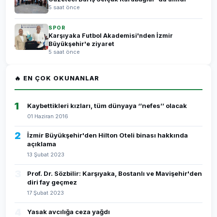
5 saat önce
SPOR
Karşıyaka Futbol Akademisi'nden İzmir
Büyükşehir'e ziyaret
5 saat önce
🔥 EN ÇOK OKUNANLAR
1
Kaybettikleri kızları, tüm dünyaya ‘’nefes’’ olacak
01 Haziran 2016
2
İzmir Büyükşehir'den Hilton Oteli binası hakkında
açıklama
13 Şubat 2023
3
Prof. Dr. Sözbilir: Karşıyaka, Bostanlı ve Mavişehir'den
diri fay geçmez
17 Şubat 2023
4
Yasak avcılığa ceza yağdı