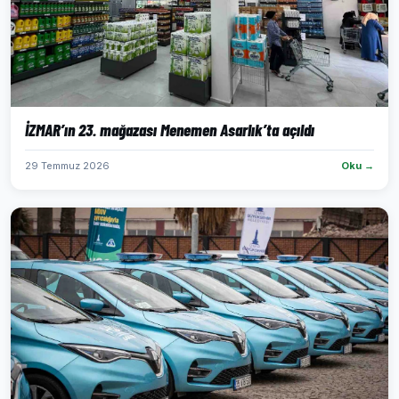
İZMAR’ın 23. mağazası Menemen Asarlık’ta açıldı
29 Temmuz 2026
Oku →