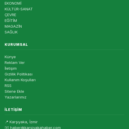
EKONOMİ
KÜLTÜR-SANAT
ÇEVRE
EĞİTİM
MAGAZİN
SAĞLIK
KURUMSAL
Künye
Reklam Ver
İletişim
Gizlilik Politikası
Kullanım Koşulları
RSS
Sitene Ekle
Yazarlarımız
İLETIŞIM
📍 Karşıyaka, İzmir
✉️ haber@karsiyakahaber.com