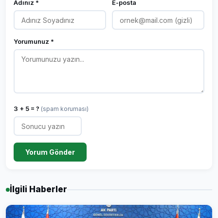
Adınız *
E-posta
Yorumunuz *
3 + 5 = ?
(spam koruması)
Yorum Gönder
İlgili Haberler