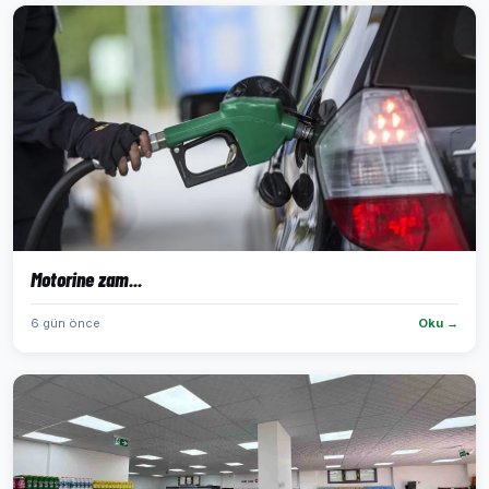
Motorine zam...
6 gün önce
Oku →