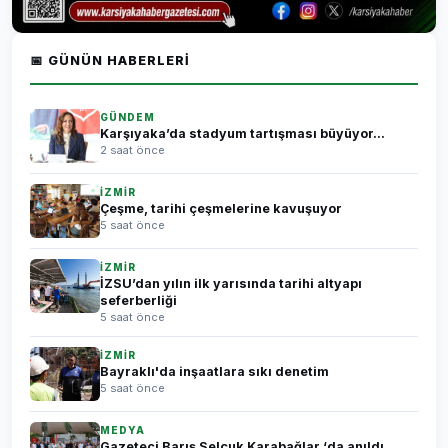
📅 GÜNÜN HABERLERI
GÜNDEM
Karşıyaka’da stadyum tartışması büyüyor...
2 saat önce
İZMİR
Çeşme, tarihi çeşmelerine kavuşuyor
5 saat önce
İZMİR
İZSU’dan yılın ilk yarısında tarihi altyapı
seferberliği
5 saat önce
İZMİR
Bayraklı'da inşaatlara sıkı denetim
5 saat önce
MEDYA
Gazeteci Barış Selçuk Karabağlar ‘da anıldı