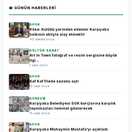
📅 GÜNÜN HABERLERI
SPOR
Köse: Kulübü yerinden edenler Karşıyaka
halkının aklıyla alay etmektir
40 dakika önce
KÜLTÜR-SANAT
Art In Town fotoğraf ve resim sergisine büyük
ilgi...
1 saat önce
SPOR
Kaf Kaf filede sezonu açtı
15 saat önce
GÜNDEM
Karşıyaka Belediyesi SGK borçlarına karşılık
taşınmazları teminat gösterecek
15 saat önce
SPOR
Karşıyaka Muhaymin Mustafa'yı açıkladı