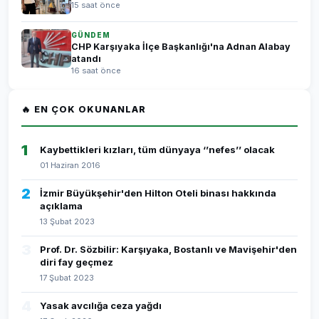
15 saat önce
GÜNDEM
CHP Karşıyaka İlçe Başkanlığı'na Adnan Alabay
atandı
16 saat önce
🔥 EN ÇOK OKUNANLAR
1
Kaybettikleri kızları, tüm dünyaya ‘’nefes’’ olacak
01 Haziran 2016
2
İzmir Büyükşehir'den Hilton Oteli binası hakkında
açıklama
13 Şubat 2023
3
Prof. Dr. Sözbilir: Karşıyaka, Bostanlı ve Mavişehir'den
diri fay geçmez
17 Şubat 2023
4
Yasak avcılığa ceza yağdı