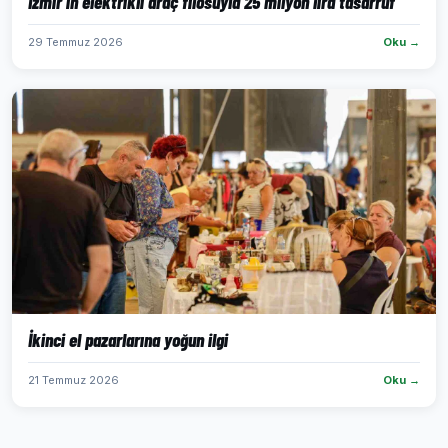
İzmir’in elektrikli araç filosuyla 25 milyon lira tasarruf
29 Temmuz 2026
Oku →
İkinci el pazarlarına yoğun ilgi
21 Temmuz 2026
Oku →