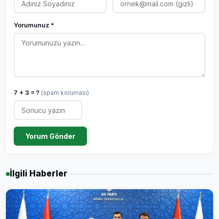
Yorumunuz *
7 + 3 = ?
(spam koruması)
Yorum Gönder
İlgili Haberler