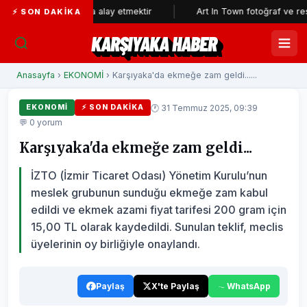
kının aklıyla alay etmektir
Art In Town fotoğraf ve resim sergisin
⚡ SON DAKIKA
KARŞIYAKA HABER
Anasayfa
›
EKONOMİ
› Karşıyaka'da ekmeğe zam geldi......
🕐 31 Temmuz 2025, 09:39
EKONOMİ
⚡ SON DAKIKA
💬 0 yorum
Karşıyaka'da ekmeğe zam geldi...
İZTO (İzmir Ticaret Odası) Yönetim Kurulu’nun
meslek grubunun sunduğu ekmeğe zam kabul
edildi ve ekmek azami fiyat tarifesi 200 gram için
15,00 TL olarak kaydedildi. Sunulan teklif, meclis
üyelerinin oy birliğiyle onaylandı.
Paylaş
X'te Paylaş
WhatsApp