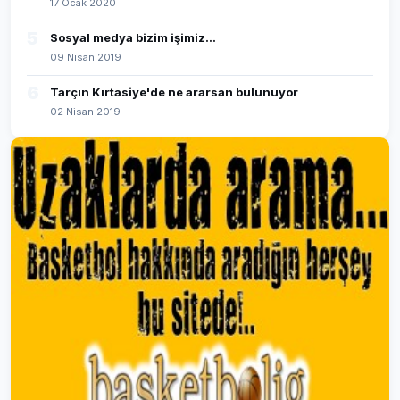
17 Ocak 2020
5
Sosyal medya bizim işimiz...
09 Nisan 2019
6
Tarçın Kırtasiye'de ne ararsan bulunuyor
02 Nisan 2019