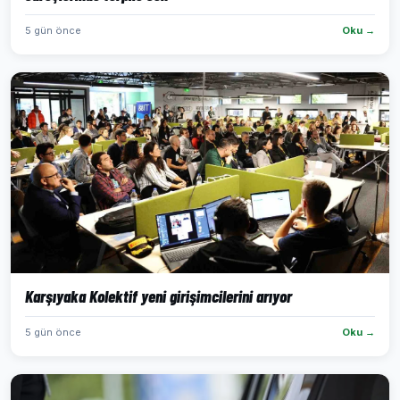
5 gün önce
Oku →
Karşıyaka Kolektif yeni girişimcilerini arıyor
5 gün önce
Oku →