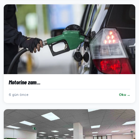
Motorine zam...
6 gün önce
Oku →