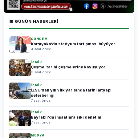
📅 GÜNÜN HABERLERI
GÜNDEM
Karşıyaka’da stadyum tartışması büyüyor...
4 saat önce
İZMİR
Çeşme, tarihi çeşmelerine kavuşuyor
6 saat önce
İZMİR
İZSU’dan yılın ilk yarısında tarihi altyapı
seferberliği
7 saat önce
İZMİR
Bayraklı'da inşaatlara sıkı denetim
7 saat önce
MEDYA