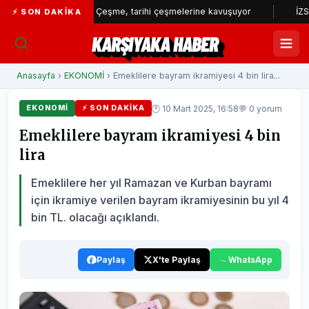
...
Çeşme, tarihi çeşmelerine kavuşuyor
İZSU’dan yılı
⚡ SON DAKIKA
KARŞIYAKA HABER
Anasayfa
›
EKONOMİ
› Emeklilere bayram ikramiyesi 4 bin lira...
🕐 10 Mart 2025, 16:58
💬 0 yorum
EKONOMİ
⚡ SON DAKIKA
Emeklilere bayram ikramiyesi 4 bin
lira
Emeklilere her yıl Ramazan ve Kurban bayramı
için ikramiye verilen bayram ikramiyesinin bu yıl 4
bin TL. olacağı açıklandı.
Paylaş
X'te Paylaş
WhatsApp