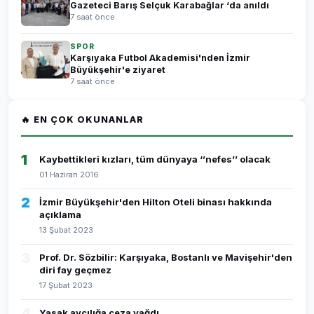
Gazeteci Barış Selçuk Karabağlar ‘da anıldı
7 saat önce
SPOR
Karşıyaka Futbol Akademisi'nden İzmir
Büyükşehir'e ziyaret
7 saat önce
🔥 EN ÇOK OKUNANLAR
1
Kaybettikleri kızları, tüm dünyaya ‘’nefes’’ olacak
01 Haziran 2016
2
İzmir Büyükşehir'den Hilton Oteli binası hakkında
açıklama
13 Şubat 2023
3
Prof. Dr. Sözbilir: Karşıyaka, Bostanlı ve Mavişehir'den
diri fay geçmez
17 Şubat 2023
4
Yasak avcılığa ceza yağdı