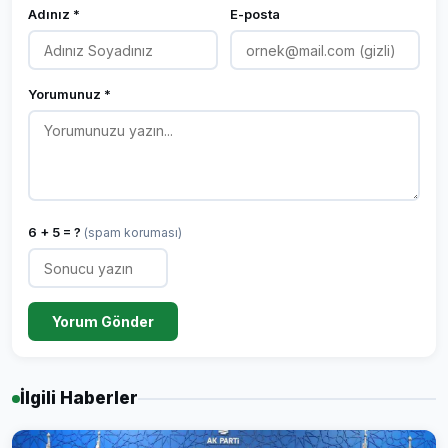
Adınız *
E-posta
Yorumunuz *
6 + 5 = ?
(spam koruması)
Yorum Gönder
İlgili Haberler