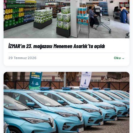
İZMAR’ın 23. mağazası Menemen Asarlık’ta açıldı
29 Temmuz 2026
Oku →