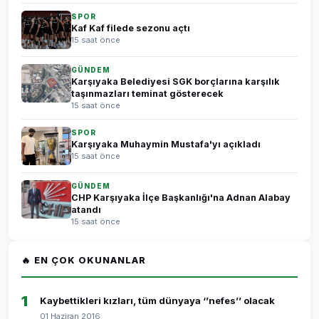
SPOR
Kaf Kaf filede sezonu açtı
15 saat önce
GÜNDEM
Karşıyaka Belediyesi SGK borçlarına karşılık
taşınmazları teminat gösterecek
15 saat önce
SPOR
Karşıyaka Muhaymin Mustafa'yı açıkladı
15 saat önce
GÜNDEM
CHP Karşıyaka İlçe Başkanlığı'na Adnan Alabay
atandı
15 saat önce
🔥 EN ÇOK OKUNANLAR
1
Kaybettikleri kızları, tüm dünyaya ‘’nefes’’ olacak
01 Haziran 2016