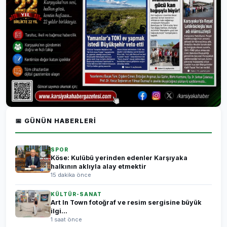
📅 GÜNÜN HABERLERI
SPOR
Köse: Kulübü yerinden edenler Karşıyaka
halkının aklıyla alay etmektir
15 dakika önce
KÜLTÜR-SANAT
Art In Town fotoğraf ve resim sergisine büyük
ilgi...
1 saat önce