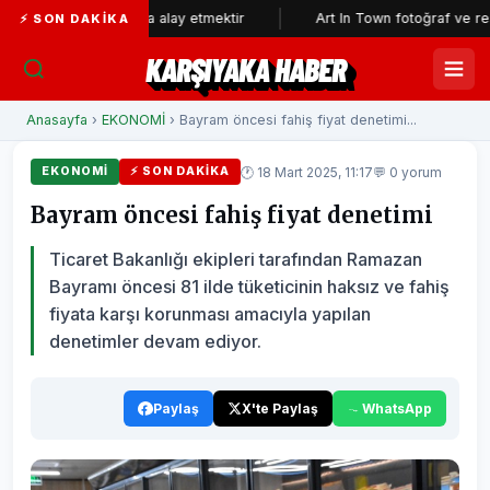
kının aklıyla alay etmektir
Art In Town fotoğraf ve resim sergisin
⚡ SON DAKIKA
KARŞIYAKA HABER
Anasayfa
›
EKONOMİ
› Bayram öncesi fahiş fiyat denetimi...
🕐 18 Mart 2025, 11:17
💬 0 yorum
EKONOMİ
⚡ SON DAKIKA
Bayram öncesi fahiş fiyat denetimi
Ticaret Bakanlığı ekipleri tarafından Ramazan
Bayramı öncesi 81 ilde tüketicinin haksız ve fahiş
fiyata karşı korunması amacıyla yapılan
denetimler devam ediyor.
Paylaş
X'te Paylaş
WhatsApp