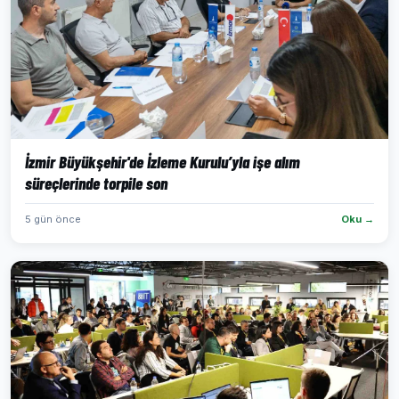
İzmir Büyükşehir'de İzleme Kurulu’yla işe alım
süreçlerinde torpile son
5 gün önce
Oku →