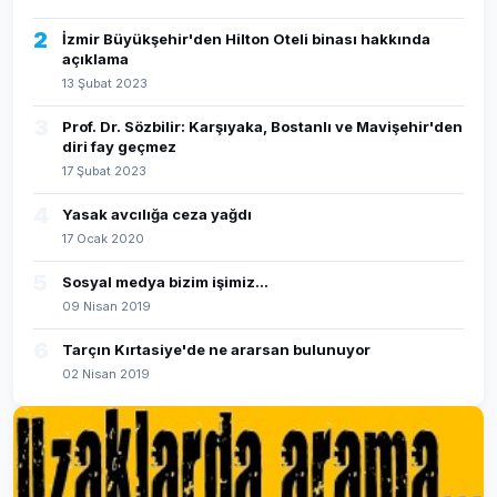
2
İzmir Büyükşehir'den Hilton Oteli binası hakkında
açıklama
13 Şubat 2023
3
Prof. Dr. Sözbilir: Karşıyaka, Bostanlı ve Mavişehir'den
diri fay geçmez
17 Şubat 2023
4
Yasak avcılığa ceza yağdı
17 Ocak 2020
5
Sosyal medya bizim işimiz...
09 Nisan 2019
6
Tarçın Kırtasiye'de ne ararsan bulunuyor
02 Nisan 2019