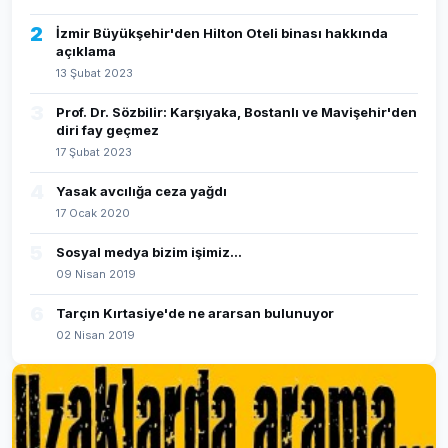
2
İzmir Büyükşehir'den Hilton Oteli binası hakkında
açıklama
13 Şubat 2023
3
Prof. Dr. Sözbilir: Karşıyaka, Bostanlı ve Mavişehir'den
diri fay geçmez
17 Şubat 2023
4
Yasak avcılığa ceza yağdı
17 Ocak 2020
5
Sosyal medya bizim işimiz...
09 Nisan 2019
6
Tarçın Kırtasiye'de ne ararsan bulunuyor
02 Nisan 2019