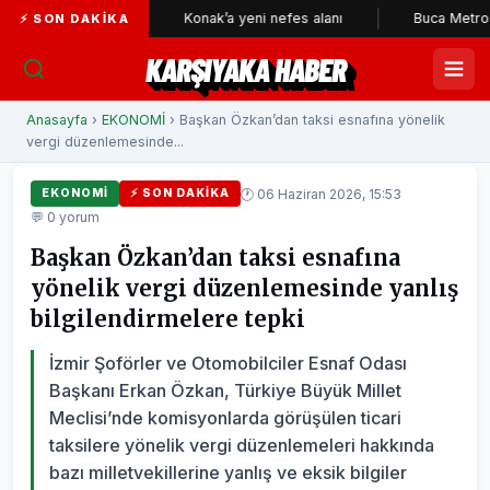
kçileri
Konak’a yeni nefes alanı
Buca Metrosu'nda tüne
⚡ SON DAKIKA
KARŞIYAKA HABER
Anasayfa
›
EKONOMİ
› Başkan Özkan’dan taksi esnafına yönelik
vergi düzenlemesinde...
🕐 06 Haziran 2026, 15:53
EKONOMİ
⚡ SON DAKIKA
💬 0 yorum
Başkan Özkan’dan taksi esnafına
yönelik vergi düzenlemesinde yanlış
bilgilendirmelere tepki
İzmir Şoförler ve Otomobilciler Esnaf Odası
Başkanı Erkan Özkan, Türkiye Büyük Millet
Meclisi’nde komisyonlarda görüşülen ticari
taksilere yönelik vergi düzenlemeleri hakkında
bazı milletvekillerine yanlış ve eksik bilgiler