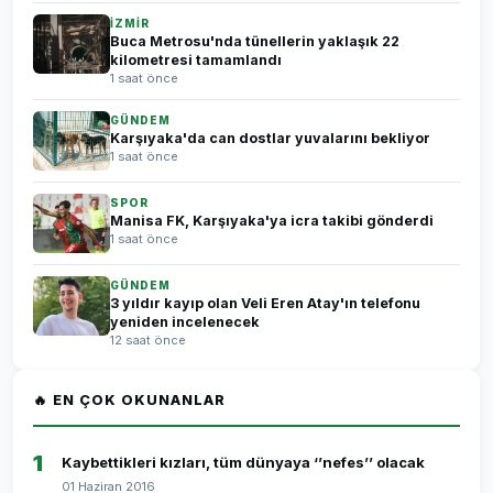
İZMİR
Buca Metrosu'nda tünellerin yaklaşık 22
kilometresi tamamlandı
1 saat önce
GÜNDEM
Karşıyaka'da can dostlar yuvalarını bekliyor
1 saat önce
SPOR
Manisa FK, Karşıyaka'ya icra takibi gönderdi
1 saat önce
GÜNDEM
3 yıldır kayıp olan Veli Eren Atay'ın telefonu
yeniden incelenecek
12 saat önce
🔥 EN ÇOK OKUNANLAR
1
Kaybettikleri kızları, tüm dünyaya ‘’nefes’’ olacak
01 Haziran 2016