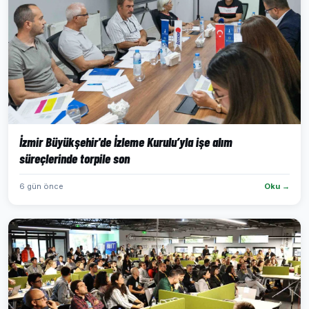
İzmir Büyükşehir'de İzleme Kurulu’yla işe alım
süreçlerinde torpile son
6 gün önce
Oku →