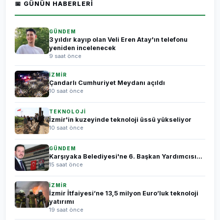
📅 GÜNÜN HABERLERI
GÜNDEM
3 yıldır kayıp olan Veli Eren Atay'ın telefonu
yeniden incelenecek
9 saat önce
İZMİR
Çandarlı Cumhuriyet Meydanı açıldı
10 saat önce
TEKNOLOJİ
İzmir'in kuzeyinde teknoloji üssü yükseliyor
10 saat önce
GÜNDEM
Karşıyaka Belediyesi'ne 6. Başkan Yardımcısı...
15 saat önce
İZMİR
İzmir İtfaiyesi’ne 13,5 milyon Euro’luk teknoloji
yatırımı
19 saat önce