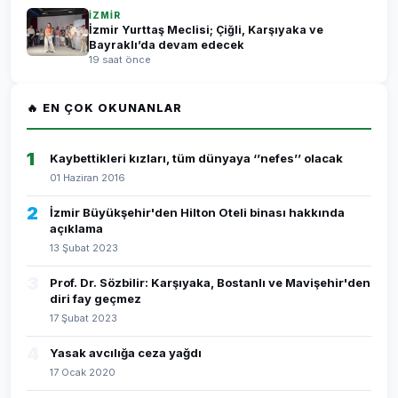
İZMİR
İzmir Yurttaş Meclisi; Çiğli, Karşıyaka ve
Bayraklı’da devam edecek
19 saat önce
🔥 EN ÇOK OKUNANLAR
1
Kaybettikleri kızları, tüm dünyaya ‘’nefes’’ olacak
01 Haziran 2016
2
İzmir Büyükşehir'den Hilton Oteli binası hakkında
açıklama
13 Şubat 2023
3
Prof. Dr. Sözbilir: Karşıyaka, Bostanlı ve Mavişehir'den
diri fay geçmez
17 Şubat 2023
4
Yasak avcılığa ceza yağdı
17 Ocak 2020