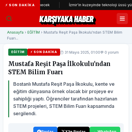
eniden incelenecek
İzmir'in kuzeyinde teknoloji üssü yükseliyor
⚡ SON DAKIKA
KARŞIYAKA HABER
Anasayfa
›
EĞİTİM
› Mustafa Reşit Paşa İlkokulu'ndan STEM Bilim
Fuarı...
🕐 31 Mayıs 2025, 01:00
💬 0 yorum
EĞİTİM
⚡ SON DAKIKA
Mustafa Reşit Paşa İlkokulu'ndan
STEM Bilim Fuarı
Bostanlı Mustafa Reşit Paşa İlkokulu, kente ve
eğitim dünyasına örnek olacak bir projeye ev
sahipliği yaptı. Öğrenciler tarafından hazırlanan
STEM projeleri, STEM Bilim Fuarı kapsamında
sergilendi.
Paylaş
X'te Paylaş
WhatsApp