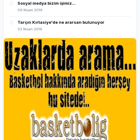
5
Sosyal medya bizim işimiz...
09 Nisan 2019
6
Tarçın Kırtasiye'de ne ararsan bulunuyor
02 Nisan 2019