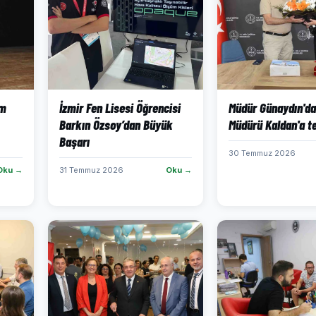
im
İzmir Fen Lisesi Öğrencisi
Müdür Günaydın'd
Barkın Özsoy’dan Büyük
Müdürü Kaldan'a t
Başarı
30 Temmuz 2026
Oku →
31 Temmuz 2026
Oku →