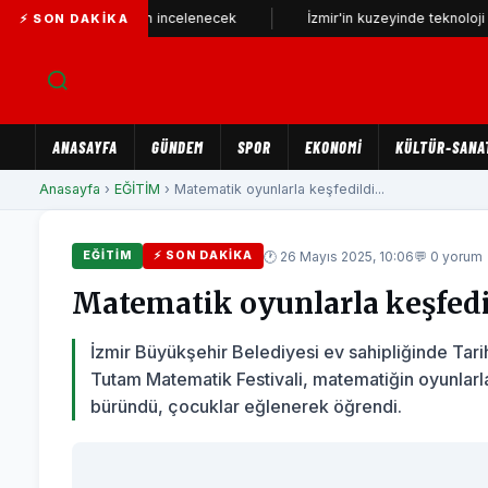
efonu yeniden incelenecek
İzmir'in kuzeyinde teknoloji üssü yüksel
⚡ SON DAKIKA
ANASAYFA
GÜNDEM
SPOR
EKONOMİ
KÜLTÜR-SANA
Anasayfa
›
EĞİTİM
› Matematik oyunlarla keşfedildi...
🕐 26 Mayıs 2025, 10:06
💬 0 yorum
EĞİTİM
⚡ SON DAKIKA
Matematik oyunlarla keşfedi
İzmir Büyükşehir Belediyesi ev sahipliğinde Tari
Tutam Matematik Festivali, matematiğin oyunlarla
büründü, çocuklar eğlenerek öğrendi.