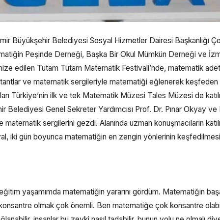
. İzmir Büyükşehir Belediyesi Sosyal Hizmetler Dairesi Başkanlığı 
ematiğin Peşinde Derneği, Başka Bir Okul Mümkün Derneği ve İz
anize edilen Tutam Tutam Matematik Festivali’nde, matematik ade
Stantlar ve matematik sergileriyle matematiği eğlenerek keşfeden
alan Türkiye’nin ilk ve tek Matematik Müzesi Tales Müzesi de katıl
ir Belediyesi Genel Sekreter Yardımcısı Prof. Dr. Pınar Okyay ve
ve matematik sergilerini gezdi. Alanında uzman konuşmacıların katıl
tival, iki gün boyunca matematiğin en zengin yönlerinin keşfedilmesi
m eğitim yaşamımda matematiğin yararını gördüm. Matematiğin başarı
konsantre olmak çok önemli. Ben matematiğe çok konsantre olab
nabilir, insanlar bu zevki nasıl tadabilir, bunun yolu ne olmalı diy