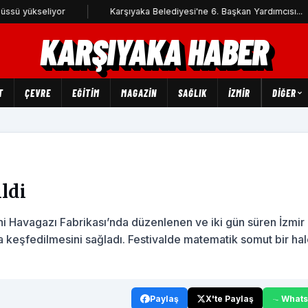
iyor
Karşıyaka Belediyesi'ne 6. Başkan Yardımcısı...
İzm
KARŞIYAKA HABER
T
ÇEVRE
EĞİTİM
MAGAZİN
SAĞLIK
İZMİR
DIĞER
ldi
hi Havagazı Fabrikası’nda düzenlenen ve iki gün süren İzmi
 keşfedilmesini sağladı. Festivalde matematik somut bir ha
Paylaş
X'te Paylaş
What