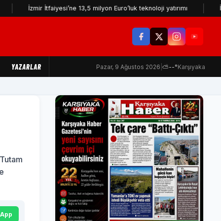
ir İtfaiyesi’ne 13,5 milyon Euro’luk teknoloji yatırımı
İzmir Yurtta
YAZARLAR
Pazar, 9 Ağustos 2026
|
⛅
--°
Karşıyaka
r Tutam
le
sApp