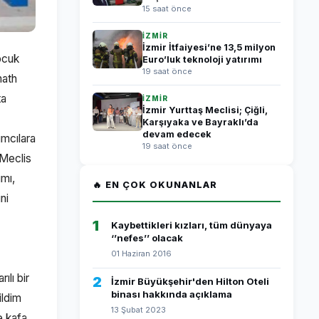
15 saat önce
İZMİR
İzmir İtfaiyesi’ne 13,5 milyon
Çocuk
Euro’luk teknoloji yatırımı
19 saat önce
math
ta
İZMİR
İzmir Yurttaş Meclisi; Çiğli,
Karşıyaka ve Bayraklı’da
devam edecek
ımcılara
19 saat önce
 Meclis
ımı,
🔥 EN ÇOK OKUNANLAR
ni
1
Kaybettikleri kızları, tüm dünyaya
‘’nefes’’ olacak
01 Haziran 2016
lı bir
2
İzmir Büyükşehir'den Hilton Oteli
binası hakkında açıklama
ildim
13 Şubat 2023
e kafa