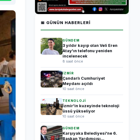
📅 GÜNÜN HABERLERI
GÜNDEM
3 yıldır kayıp olan Veli Eren
Atay'ın telefonu yeniden
incelenecek
8 saat önce
İZMİR
Çandarlı Cumhuriyet
Meydanı açıldı
10 saat önce
TEKNOLOJİ
İzmir'in kuzeyinde teknoloji
üssü yükseliyor
10 saat önce
GÜNDEM
Karşıyaka Belediyesi'ne 6.
Başkan Yardımcısı...