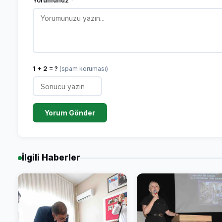
Yorumunuz *
1 + 2 = ?
(spam koruması)
Yorum Gönder
İlgili Haberler