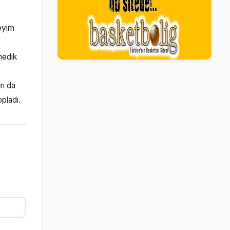
neyim
medik
rı da
opladı.