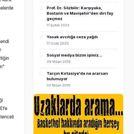
3
nelerde
Prof. Dr. Sözbilir: Karşıyaka,
Bostanlı ve Mavişehir'den diri fay
geçmez
17 Şubat 2023
4
Yasak avcılığa ceza yağdı
kendi
17 Ocak 2020
r
5
Sosyal medya bizim işimiz...
tiğin
09 Nisan 2019
um”
6
Tarçın Kırtasiye'de ne ararsan
bulunuyor
02 Nisan 2019
ği
 Efe
lenceli