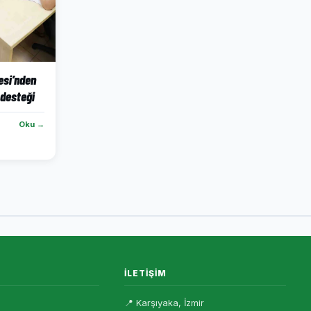
esi’nden
 desteği
Oku →
İLETIŞIM
📍 Karşıyaka, İzmir