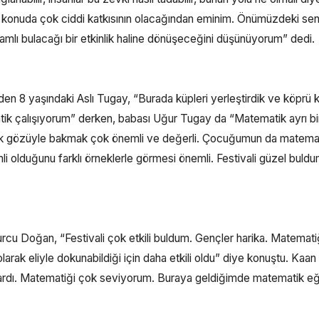
u konuda çok ciddi katkısının olacağından eminim. Önümüzdeki se
amlı bulacağı bir etkinlik haline dönüşeceğini düşünüyorum” dedi.
eden 8 yaşındaki Aslı Tugay, “Burada küpleri yerleştirdik ve köprü 
ik çalışıyorum” derken, babası Uğur Tugay da “Matematik ayrı bi
tik gözüyle bakmak çok önemli ve değerli. Çocuğumun da matema
mli olduğunu farklı örneklerle görmesi önemli. Festivali güzel buld
urcu Doğan, “Festivali çok etkili buldum. Gençler harika. Matemati
arak eliyle dokunabildiği için daha etkili oldu” diye konuştu. Kaan
vardı. Matematiği çok seviyorum. Buraya geldiğimde matematik eğ