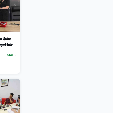
an Şube
eşekkür
Oku →