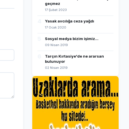
geçmez
17 Şubat 2023
4
Yasak avcılığa ceza yağdı
17 Ocak 2020
5
Sosyal medya bizim işimiz...
09 Nisan 2019
6
Tarçın Kırtasiye'de ne ararsan
bulunuyor
02 Nisan 2019