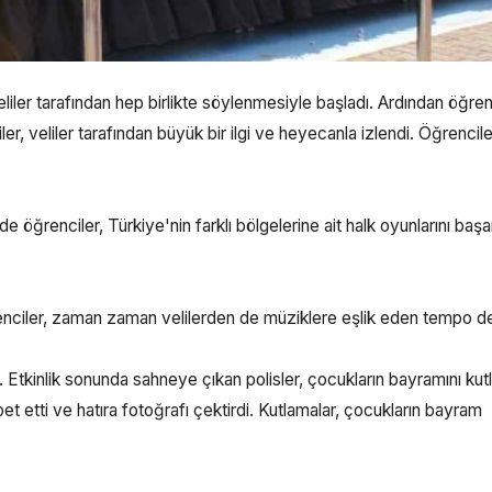
eliler tarafından hep birlikte söylenmesiyle başladı. Ardından öğren
er, veliler tarafından büyük bir ilgi ve heyecanla izlendi. Öğrencile
de öğrenciler, Türkiye'nin farklı bölgelerine ait halk oyunlarını başa
enciler, zaman zaman velilerden de müziklere eşlik eden tempo d
ı. Etkinlik sonunda sahneye çıkan polisler, çocukların bayramını kut
et etti ve hatıra fotoğrafı çektirdi. Kutlamalar, çocukların bayram