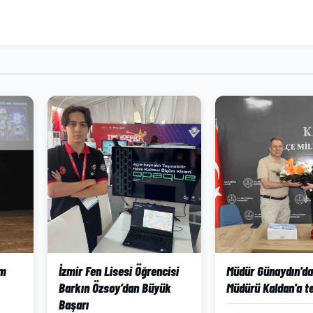
im
İzmir Fen Lisesi Öğrencisi
Müdür Günaydın'd
Barkın Özsoy’dan Büyük
Müdürü Kaldan'a t
Başarı