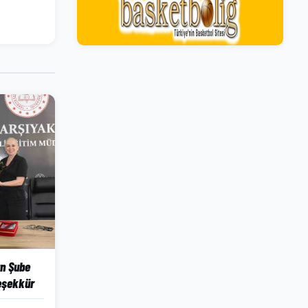
an Şube
eşekkür