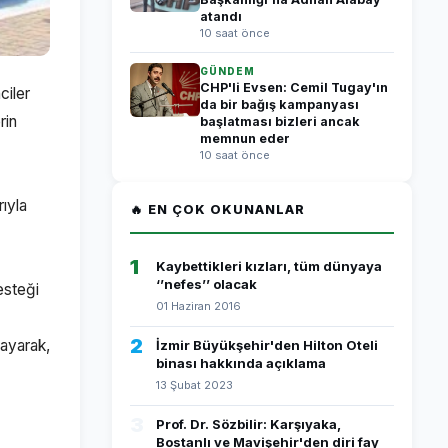
atandı
10 saat önce
GÜNDEM
CHP'li Evsen: Cemil Tugay'ın
ciler
da bir bağış kampanyası
rin
başlatması bizleri ancak
memnun eder
10 saat önce
rıyla
🔥 EN ÇOK OKUNANLAR
1
Kaybettikleri kızları, tüm dünyaya
‘’nefes’’ olacak
esteği
01 Haziran 2016
2
layarak,
İzmir Büyükşehir'den Hilton Oteli
binası hakkında açıklama
13 Şubat 2023
3
Prof. Dr. Sözbilir: Karşıyaka,
Bostanlı ve Mavişehir'den diri fay