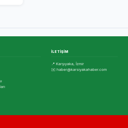
İLETIŞIM
📍 Karşıyaka, İzmir
✉️ haber@karsiyakahaber.com
sı
ları