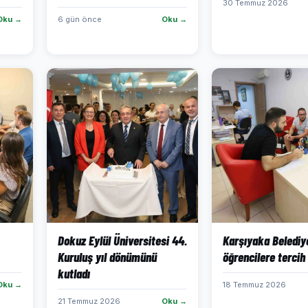
30 Temmuz 2026
Oku →
6 gün önce
Oku →
Dokuz Eylül Üniversitesi 44.
Karşıyaka Belediy
Kuruluş yıl dönümünü
öğrencilere tercih
kutladı
Oku →
18 Temmuz 2026
21 Temmuz 2026
Oku →