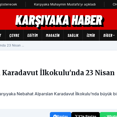
k
Karşıyaka Muhaymin Mustafa'yı açıkladı
CHP Karşıyak
KARŞIYAKA HABER
T
ÇEVRE
EĞİTİM
MAGAZİN
SAĞLIK
İZMİR
DIĞER
nda 23 Nisan ...
 Karadavut İlkokulu'nda 23 Nisan
rşıyaka Nebahat Alparslan Karadavut İlkokulu'nda büyük bi
Paylaş
X'te Paylaş
What