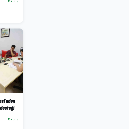
Oku →
esi’nden
 desteği
Oku →