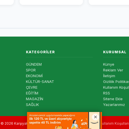
KATEGORILER
KURUMSAL
GÜNDEM
Künye
SPOR
Reklam Ver
EKONOMİ
İletişim
KÜLTÜR-SANAT
Gizlilik Politika
ÇEVRE
Kullanım Koşul
EĞİTİM
RSS
MAGAZİN
Sitene Ekle
SAĞLIK
Yazarlarımız
© 2026 Karşıyaka Haber — Tüm hakları saklıdır. |
Gizlilik
|
Kullanım Koşulları