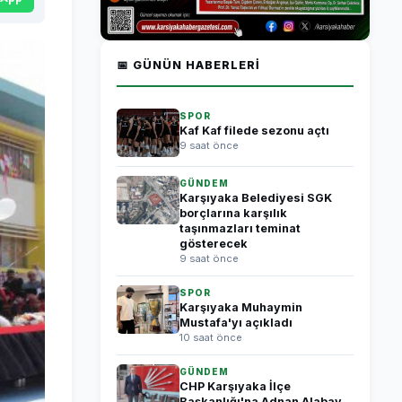
📅 GÜNÜN HABERLERI
SPOR
Kaf Kaf filede sezonu açtı
9 saat önce
GÜNDEM
Karşıyaka Belediyesi SGK
borçlarına karşılık
taşınmazları teminat
gösterecek
9 saat önce
SPOR
Karşıyaka Muhaymin
Mustafa'yı açıkladı
10 saat önce
GÜNDEM
CHP Karşıyaka İlçe
Başkanlığı'na Adnan Alabay