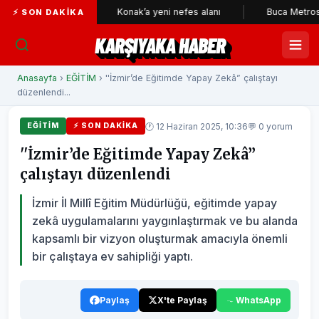
çileri
Konak’a yeni nefes alanı
Buca Metrosu'nda tünel
⚡ SON DAKIKA
KARŞIYAKA HABER
Anasayfa
›
EĞİTİM
› ''İzmir’de Eğitimde Yapay Zekâ” çalıştayı
düzenlendi...
🕐 12 Haziran 2025, 10:36
💬 0 yorum
EĞİTİM
⚡ SON DAKIKA
''İzmir’de Eğitimde Yapay Zekâ”
çalıştayı düzenlendi
İzmir İl Millî Eğitim Müdürlüğü, eğitimde yapay
zekâ uygulamalarını yaygınlaştırmak ve bu alanda
kapsamlı bir vizyon oluşturmak amacıyla önemli
bir çalıştaya ev sahipliği yaptı.
Paylaş
X'te Paylaş
WhatsApp