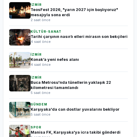
İZMİR
TeosFest 2026, "yarın 2027 için başlıyoruz"
mesajıyla sona erdi
2 saat önce
KÜLTÜR-SANAT
Tarihi çarşının nasırlı elleri mirasın son bekçileri
4 saat önce
İZMİR
Konak’a yeni nefes alanı
4 saat önce
İZMİR
Buca Metrosu'nda tünellerin yaklaşık 22
kilometresi tamamlandı
5 saat önce
GÜNDEM
Karşıyaka'da can dostlar yuvalarını bekliyor
5 saat önce
SPOR
Manisa FK, Karşıyaka'ya icra takibi gönderdi