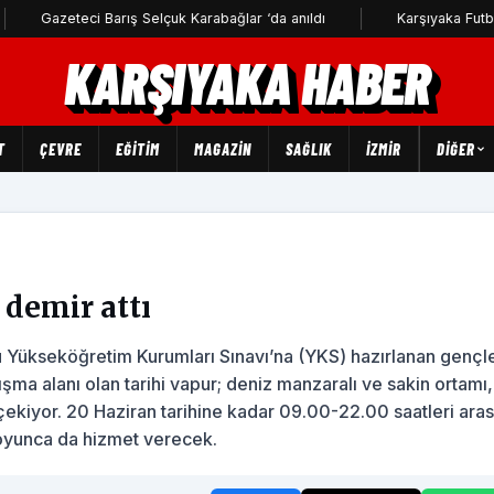
teci Barış Selçuk Karabağlar ‘da anıldı
Karşıyaka Futbol Akademi
KARŞIYAKA HABER
T
ÇEVRE
EĞİTİM
MAGAZİN
SAĞLIK
İZMİR
DIĞER
 demir attı
 Yükseköğretim Kurumları Sınavı’na (YKS) hazırlanan gençle
ışma alanı olan tarihi vapur; deniz manzaralı ve sakin ortamı,
 çekiyor. 20 Haziran tarihine kadar 09.00-22.00 saatleri ara
oyunca da hizmet verecek.