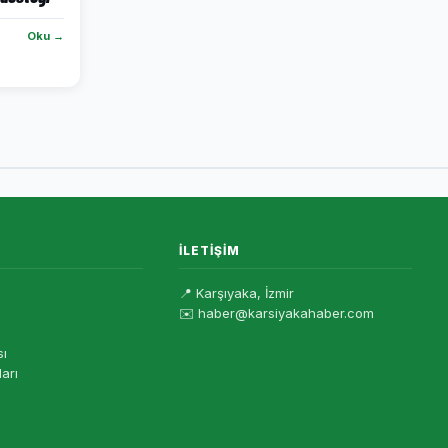
Oku →
İLETIŞIM
📍 Karşıyaka, İzmir
✉️ haber@karsiyakahaber.com
sı
ları