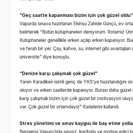
“Geç saatte kapanması bizim için çok güzel oldu”
Vapurda sınava hazırlanan Ekinsu Zahide Günçü, ev ortam
belirterek “Bütün kütüphaneleri deniyorum. Rotamız Üniv
Kütüphaneler genellikle erken açılıp erken kapanıyor. B
ve ferah bir yer. Çay, kahve, su, internet gibi avantajlar
üniversite” diye konuştu.
“Denize karşı çalışmak çok güzel”
Yaren Karadiken isimli genç de YKS’ye hazırlandığını
oluyor ve erken saatlerde kapanıyor. Burası daha güzel
karşı çalışmak bizim için çok güzel bir motivasyon oluyo
var. Çok güzel bir ortamdayız” ifadelerini kullandı.
Stres yönetimi ve sınav kaygısı ile baş etme yolla
Bergama Vapuru’nda sessiz, konforlu ve motive edici bir 