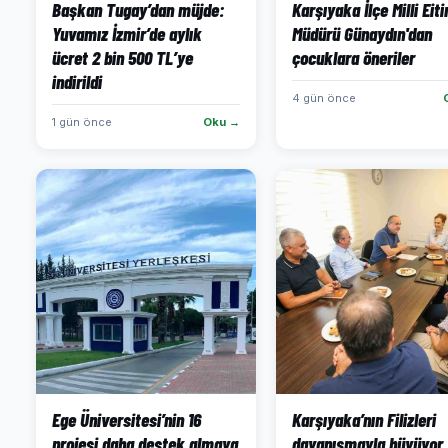
Başkan Tugay’dan müjde:
Karşıyaka İlçe Milli Eit
Yuvamız İzmir’de aylık
Müdürü Günaydın'dan
ücret 2 bin 500 TL’ye
çocuklara öneriler
indirildi
4 gün önce
1 gün önce
Oku →
Ege Üniversitesi’nin 16
Karşıyaka’nın Filizleri
projesi daha destek almaya
dayanışmayla büyüyor