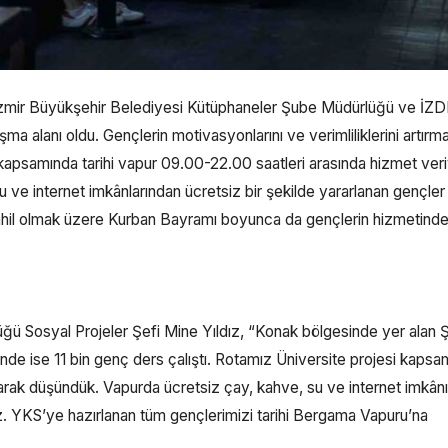
İzmir Büyükşehir Belediyesi Kütüphaneler Şube Müdürlüğü ve İZD
ışma alanı oldu. Gençlerin motivasyonlarını ve verimliliklerini artırm
kapsamında tarihi vapur 09.00-22.00 saatleri arasında hizmet veri
u ve internet imkânlarından ücretsiz bir şekilde yararlanan gençler
dahil olmak üzere Kurban Bayramı boyunca da gençlerin hizmetind
ü Sosyal Projeler Şefi Mine Yıldız, “Konak bölgesinde yer alan 
de ise 11 bin genç ders çalıştı. Rotamız Üniversite projesi kapsa
 olarak düşündük. Vapurda ücretsiz çay, kahve, su ve internet imkânı 
z. YKS’ye hazırlanan tüm gençlerimizi tarihi Bergama Vapuru’na