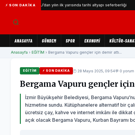
İZSU’dan yılın ilk yarısında tarihi altyapı seferberliği
Gaze
⚡ SON DAKIKA
ANASAYFA
GÜNDEM
SPOR
EKONOMİ
KÜLTÜR-SANA
Anasayfa
›
EĞİTİM
› Bergama Vapuru gençler için demir attı...
🕐 28 Mayıs 2025, 09:54
💬 0 yorum
EĞİTİM
⚡ SON DAKIKA
Bergama Vapuru gençler için
İzmir Büyükşehir Belediyesi, Bergama Vapuru’nu
hizmetine sundu. Kütüphanelere alternatif bir çal
ücretsiz çay, kahve ve internet imkânı ile dikkat
açık olacak Bergama Vapuru, Kurban Bayramı b