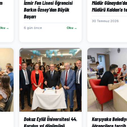
im
İzmir Fen Lisesi Öğrencisi
Müdür Günaydın'd
Barkın Özsoy’dan Büyük
Müdürü Kaldan'a t
Başarı
30 Temmuz 2026
Oku →
6 gün önce
Oku →
Dokuz Eylül Üniversitesi 44.
Karşıyaka Belediy
Kuruluş yıl dönümünü
öğrencilere tercih