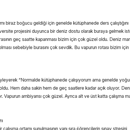
ı biraz boğucu geldiği için genelde kütüphanede ders çalıştığını
ersite projesini duyunca bir deniz dostu olarak buraya gelmek is
urasının geç saatte kapanması bizim için çok güzel oldu. Deniz man
ı olması sebebiyle burasını çok sevdik. Bu vapurun rotası bizim için
 söyleyerek “Normalde kütüphanede çalışıyorum ama genelde yoğu
 oldu. Hem daha sakin hem de geç saatlere kadar açık oluyor. Den
r. Vapurun ambiyansı çok güzel. Ayrıca alt ve üst katta çalışma ma
rı
çalışma ortamı sunulmasının yanı sıra öğrencilerin sınav stresini