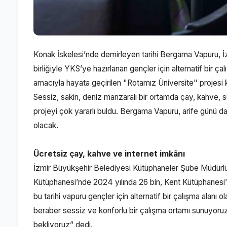
Konak İskelesi’nde demirleyen tarihi Bergama Vapuru, 
birliğiyle YKS’ye hazırlanan gençler için alternatif bir çal
amacıyla hayata geçirilen "Rotamız Üniversite" projesi 
Sessiz, sakin, deniz manzaralı bir ortamda çay, kahve, s
projeyi çok yararlı buldu. Bergama Vapuru, arife günü 
olacak.
Ücretsiz çay, kahve ve internet imkânı
İzmir Büyükşehir Belediyesi Kütüphaneler Şube Müdürlüğ
Kütüphanesi’nde 2024 yılında 26 bin, Kent Kütüphanesi’n
bu tarihi vapuru gençler için alternatif bir çalışma alanı
beraber sessiz ve konforlu bir çalışma ortamı sunuyoru
bekliyoruz” dedi.