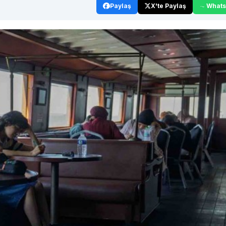
Paylaş
X'te Paylaş
What