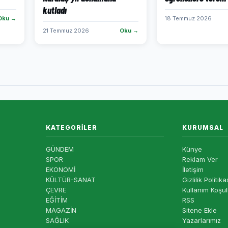
kutladı
Oku →
18 Temmuz 2026
21 Temmuz 2026
Oku →
KATEGORILER
KURUMSAL
GÜNDEM
Künye
SPOR
Reklam Ver
EKONOMİ
İletişim
KÜLTÜR-SANAT
Gizlilik Politika
ÇEVRE
Kullanım Koşul
EĞİTİM
RSS
MAGAZİN
Sitene Ekle
SAĞLIK
Yazarlarımız