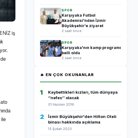
SPOR
Karşıyaka Futbol
Akademisi'nden İzmir
Büyükşehir'e ziyaret
2 saat önce
ENİZ iş
ak
SPOR
Karşıyaka'nın kamp programı
yor.
belli oldu
2 saat önce
 de
e
🔥 EN ÇOK OKUNANLAR
1
Kaybettikleri kızları, tüm dünyaya
‘’nefes’’ olacak
Şato
01 Haziran 2016
mında
2
İzmir Büyükşehir'den Hilton Oteli
ile
binası hakkında açıklama
13 Şubat 2023