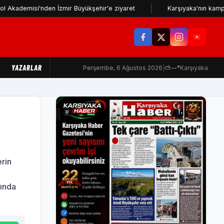
si'nden İzmir Büyükşehir'e ziyaret
Karşıyaka'nın kamp programı 
YAZARLAR
Perşembe, 6 Ağustos 2026
|
⛅
--°
Karşıyaka
rin
sında