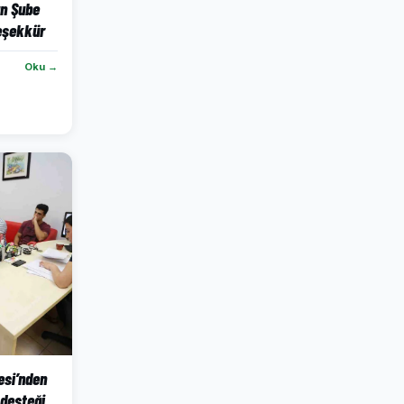
an Şube
eşekkür
Oku →
esi’nden
 desteği