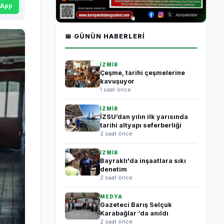
sApp
📅 GÜNÜN HABERLERI
İZMİR
Çeşme, tarihi çeşmelerine
kavuşuyor
1 saat önce
İZMİR
İZSU’dan yılın ilk yarısında
tarihi altyapı seferberliği
2 saat önce
İZMİR
Bayraklı'da inşaatlara sıkı
denetim
2 saat önce
MEDYA
Gazeteci Barış Selçuk
Karabağlar ‘da anıldı
2 saat önce