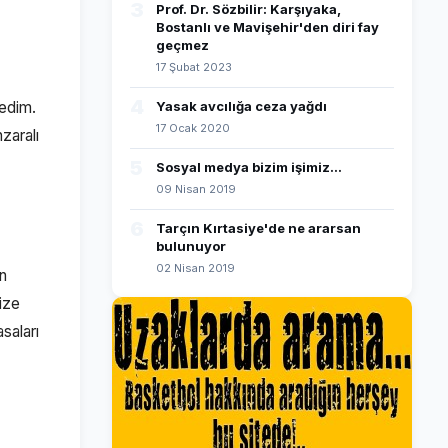
3
Prof. Dr. Sözbilir: Karşıyaka,
Bostanlı ve Mavişehir'den diri fay
geçmez
17 Şubat 2023
4
tedim.
Yasak avcılığa ceza yağdı
17 Ocak 2020
zaralı
5
Sosyal medya bizim işimiz...
09 Nisan 2019
6
Tarçın Kırtasiye'de ne ararsan
bulunuyor
02 Nisan 2019
n
ize
saları