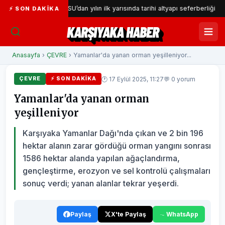
r
İZSU’dan yılın ilk yarısında tarihi altyapı seferberliği
G
⚡ SON DAKIKA
KARŞIYAKA HABER
Anasayfa
›
ÇEVRE
› Yamanlar'da yanan orman yeşilleniyor...
🕐 17 Eylül 2025, 11:27
💬 0 yorum
ÇEVRE
⚡ SON DAKIKA
Yamanlar'da yanan orman
yeşilleniyor
Karşıyaka Yamanlar Dağı'nda çıkan ve 2 bin 196
hektar alanın zarar gördüğü orman yangını sonrası
1586 hektar alanda yapılan ağaçlandırma,
gençleştirme, erozyon ve sel kontrolü çalışmaları
sonuç verdi; yanan alanlar tekrar yeşerdi.
Paylaş
X'te Paylaş
WhatsApp