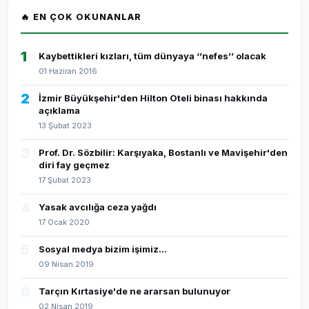
🔥 EN ÇOK OKUNANLAR
1
Kaybettikleri kızları, tüm dünyaya ‘’nefes’’ olacak
01 Haziran 2016
2
İzmir Büyükşehir'den Hilton Oteli binası hakkında
açıklama
13 Şubat 2023
3
Prof. Dr. Sözbilir: Karşıyaka, Bostanlı ve Mavişehir'den
diri fay geçmez
17 Şubat 2023
4
Yasak avcılığa ceza yağdı
17 Ocak 2020
5
Sosyal medya bizim işimiz...
09 Nisan 2019
6
Tarçın Kırtasiye'de ne ararsan bulunuyor
02 Nisan 2019