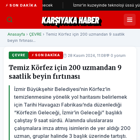
iden incelenecek
İzmir'in kuzeyinde teknoloji üssü yükseliyor
⚡ SON DAKIKA
KARŞIYAKA HABER
Anasayfa
›
ÇEVRE
› Temiz Körfez için 200 uzmandan 9 saatlik
beyin fırtınası...
🕐 28 Kasım 2024, 11:08
💬 0 yorum
ÇEVRE
⚡ SON DAKIKA
Temiz Körfez için 200 uzmandan 9
saatlik beyin fırtınası
İzmir Büyükşehir Belediyesi’nin Körfez’in
temizlenmesine yönelik yol haritasını belirlemek
için Tarihi Havagazı Fabrikası’nda düzenlediği
“Körfezin Geleceği, İzmir’in Geleceği” başlıklı
çalıştay 9 saat sürdü. Alanında uluslararası
çalışmalara imza atmış isimlerin de yer aldığı 200
uzman, gruplar halinde 3 başlık üzerinde tartıştı.