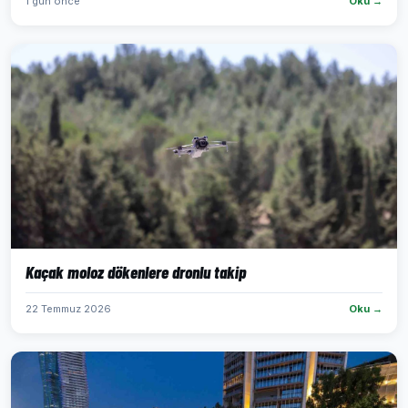
1 gün önce
Oku →
Kaçak moloz dökenlere dronlu takip
22 Temmuz 2026
Oku →