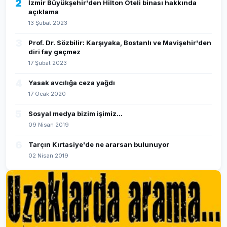
2
İzmir Büyükşehir'den Hilton Oteli binası hakkında
açıklama
13 Şubat 2023
3
Prof. Dr. Sözbilir: Karşıyaka, Bostanlı ve Mavişehir'den
diri fay geçmez
17 Şubat 2023
4
Yasak avcılığa ceza yağdı
17 Ocak 2020
5
Sosyal medya bizim işimiz...
09 Nisan 2019
6
Tarçın Kırtasiye'de ne ararsan bulunuyor
02 Nisan 2019