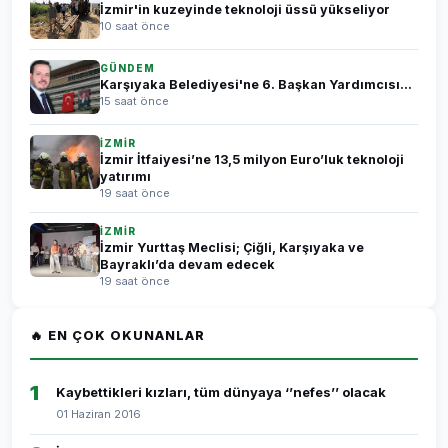
İzmir'in kuzeyinde teknoloji üssü yükseliyor
10 saat önce
GÜNDEM
Karşıyaka Belediyesi'ne 6. Başkan Yardımcısı...
15 saat önce
İZMİR
İzmir İtfaiyesi’ne 13,5 milyon Euro’luk teknoloji
yatırımı
19 saat önce
İZMİR
İzmir Yurttaş Meclisi; Çiğli, Karşıyaka ve
Bayraklı’da devam edecek
19 saat önce
🔥 EN ÇOK OKUNANLAR
1
Kaybettikleri kızları, tüm dünyaya ‘’nefes’’ olacak
01 Haziran 2016