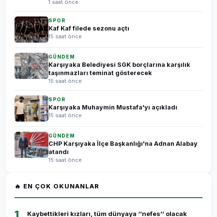
1 saat önce
SPOR
Kaf Kaf filede sezonu açtı
15 saat önce
GÜNDEM
Karşıyaka Belediyesi SGK borçlarına karşılık
taşınmazları teminat gösterecek
15 saat önce
SPOR
Karşıyaka Muhaymin Mustafa'yı açıkladı
15 saat önce
GÜNDEM
CHP Karşıyaka İlçe Başkanlığı'na Adnan Alabay
atandı
15 saat önce
🔥 EN ÇOK OKUNANLAR
1
Kaybettikleri kızları, tüm dünyaya ‘’nefes’’ olacak