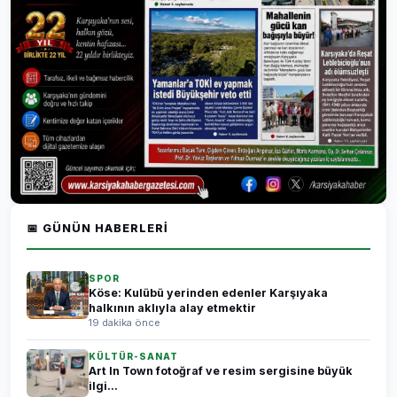
📅 GÜNÜN HABERLERI
SPOR
Köse: Kulübü yerinden edenler Karşıyaka
halkının aklıyla alay etmektir
19 dakika önce
KÜLTÜR-SANAT
Art In Town fotoğraf ve resim sergisine büyük
ilgi...