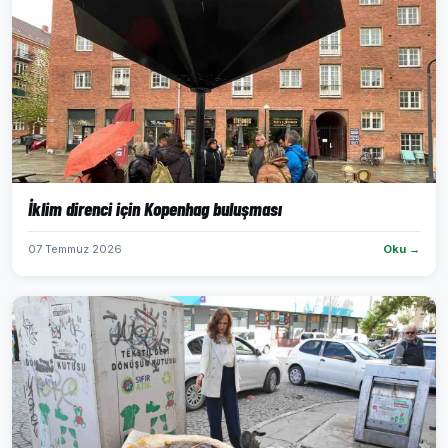
İklim direnci için Kopenhag buluşması
07 Temmuz 2026
Oku →