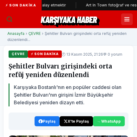
ının aklıyla alay etmektir
Art In Town fotoğraf ve resim sergisine
⚡ SON DAKIKA
KARŞIYAKA HABER
Anasayfa
›
ÇEVRE
› Şehitler Bulvarı girişindeki orta refüj yeniden
düzenlendi...
🕐 13 Kasım 2025, 21:26
💬 0 yorum
ÇEVRE
⚡ SON DAKIKA
Şehitler Bulvarı girişindeki orta
refüj yeniden düzenlendi
Karşıyaka Bostanlı'nın en popüler caddesi olan
Şehitler Bulvarı'nın girişini İzmir Büyükşehir
Belediyesi yeniden dizayn etti.
Paylaş
X'te Paylaş
WhatsApp