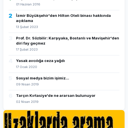
01 Haziran 2016
2
İzmir Büyükşehir'den Hilton Oteli binası hakkında
açıklama
13 Şubat 2023
3
Prof. Dr. Sözbilir: Karşıyaka, Bostanlı ve Mavişehir'den
diri fay geçmez
17 Şubat 2023
4
Yasak avcılığa ceza yağdı
17 Ocak 2020
5
Sosyal medya bizim işimiz...
09 Nisan 2019
6
Tarçın Kırtasiye'de ne ararsan bulunuyor
02 Nisan 2019