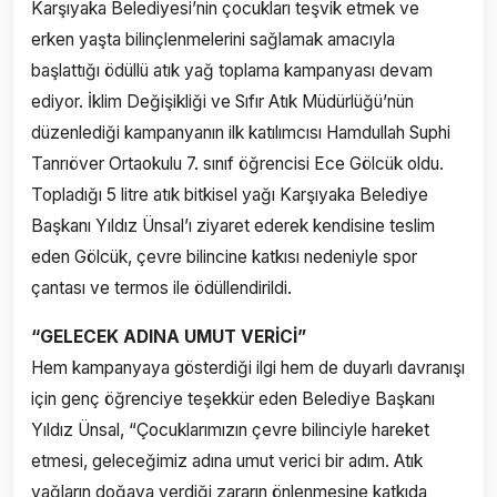
Karşıyaka Belediyesi’nin çocukları teşvik etmek ve
erken yaşta bilinçlenmelerini sağlamak amacıyla
başlattığı ödüllü atık yağ toplama kampanyası devam
ediyor. İklim Değişikliği ve Sıfır Atık Müdürlüğü’nün
düzenlediği kampanyanın ilk katılımcısı Hamdullah Suphi
Tanrıöver Ortaokulu 7. sınıf öğrencisi Ece Gölcük oldu.
Topladığı 5 litre atık bitkisel yağı Karşıyaka Belediye
Başkanı Yıldız Ünsal’ı ziyaret ederek kendisine teslim
eden Gölcük, çevre bilincine katkısı nedeniyle spor
çantası ve termos ile ödüllendirildi.
“GELECEK ADINA UMUT VERİCİ”
Hem kampanyaya gösterdiği ilgi hem de duyarlı davranışı
için genç öğrenciye teşekkür eden Belediye Başkanı
Yıldız Ünsal, “Çocuklarımızın çevre bilinciyle hareket
etmesi, geleceğimiz adına umut verici bir adım. Atık
yağların doğaya verdiği zararın önlenmesine katkıda