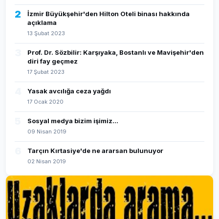
2
İzmir Büyükşehir'den Hilton Oteli binası hakkında
açıklama
13 Şubat 2023
3
Prof. Dr. Sözbilir: Karşıyaka, Bostanlı ve Mavişehir'den
diri fay geçmez
17 Şubat 2023
4
Yasak avcılığa ceza yağdı
17 Ocak 2020
5
Sosyal medya bizim işimiz...
09 Nisan 2019
6
Tarçın Kırtasiye'de ne ararsan bulunuyor
02 Nisan 2019