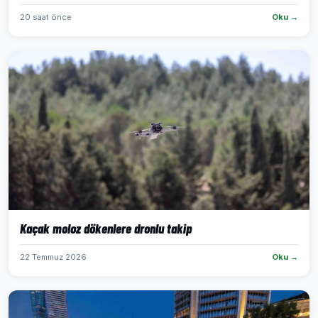
20 saat önce
Oku →
Kaçak moloz dökenlere dronlu takip
22 Temmuz 2026
Oku →