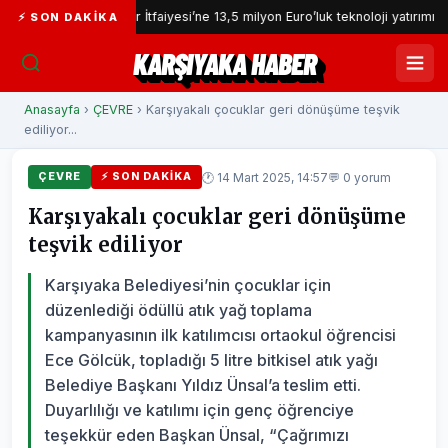
İzmir İtfaiyesi’ne 13,5 milyon Euro’luk teknoloji yatırımı
İzm
⚡ SON DAKIKA
KARŞIYAKA HABER
Anasayfa
›
ÇEVRE
› Karşıyakalı çocuklar geri dönüşüme teşvik
ediliyor...
🕐 14 Mart 2025, 14:57
💬 0 yorum
ÇEVRE
⚡ SON DAKIKA
Karşıyakalı çocuklar geri dönüşüme
teşvik ediliyor
Karşıyaka Belediyesi’nin çocuklar için
düzenlediği ödüllü atık yağ toplama
kampanyasının ilk katılımcısı ortaokul öğrencisi
Ece Gölcük, topladığı 5 litre bitkisel atık yağı
Belediye Başkanı Yıldız Ünsal’a teslim etti.
Duyarlılığı ve katılımı için genç öğrenciye
teşekkür eden Başkan Ünsal, “Çağrımızı