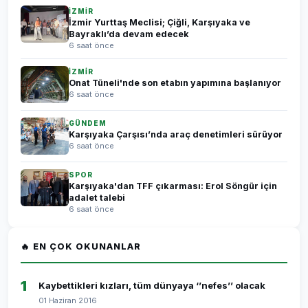
İZMİR
İzmir Yurttaş Meclisi; Çiğli, Karşıyaka ve
Bayraklı’da devam edecek
6 saat önce
İZMİR
Onat Tüneli'nde son etabın yapımına başlanıyor
6 saat önce
GÜNDEM
Karşıyaka Çarşısı’nda araç denetimleri sürüyor
6 saat önce
SPOR
Karşıyaka'dan TFF çıkarması: Erol Söngür için
adalet talebi
6 saat önce
🔥 EN ÇOK OKUNANLAR
1
Kaybettikleri kızları, tüm dünyaya ‘’nefes’’ olacak
01 Haziran 2016