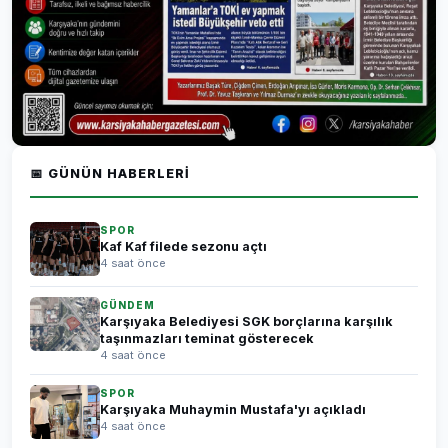
📅 GÜNÜN HABERLERI
SPOR
Kaf Kaf filede sezonu açtı
4 saat önce
GÜNDEM
Karşıyaka Belediyesi SGK borçlarına karşılık
taşınmazları teminat gösterecek
4 saat önce
SPOR
Karşıyaka Muhaymin Mustafa'yı açıkladı
4 saat önce