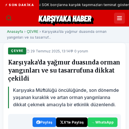
yaka Belediyesi SGK borçlarına karşılık taşınmazları teminat gösterecek
⚡ SON DAKIKA
KARŞIYAKA HABER
Anasayfa
›
ÇEVRE
› Karşıyaka’da yağmur duasında orman
yangınları ve su tasarruf...
🕐 29 Temmuz 2025, 13:14
💬 0 yorum
ÇEVRE
Karşıyaka’da yağmur duasında orman
yangınları ve su tasarrufuna dikkat
çekildi
Karşıyaka Müftülüğü öncülüğünde, son dönemde
yaşanan kuraklık ve artan orman yangınlarına
dikkat çekmek amacıyla bir etkinlik düzenlendi.
Paylaş
X'te Paylaş
WhatsApp