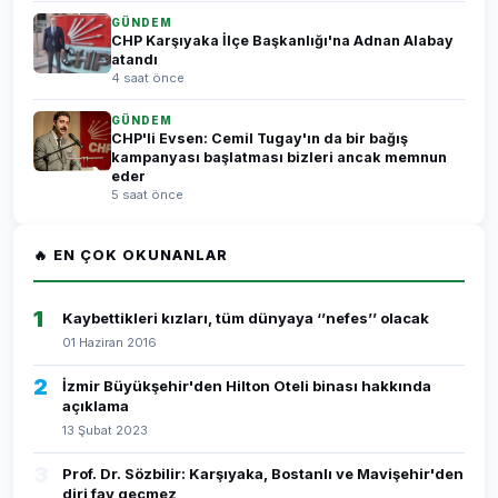
GÜNDEM
CHP Karşıyaka İlçe Başkanlığı'na Adnan Alabay
atandı
4 saat önce
GÜNDEM
CHP'li Evsen: Cemil Tugay'ın da bir bağış
kampanyası başlatması bizleri ancak memnun
eder
5 saat önce
🔥 EN ÇOK OKUNANLAR
1
Kaybettikleri kızları, tüm dünyaya ‘’nefes’’ olacak
01 Haziran 2016
2
İzmir Büyükşehir'den Hilton Oteli binası hakkında
açıklama
13 Şubat 2023
3
Prof. Dr. Sözbilir: Karşıyaka, Bostanlı ve Mavişehir'den
diri fay geçmez