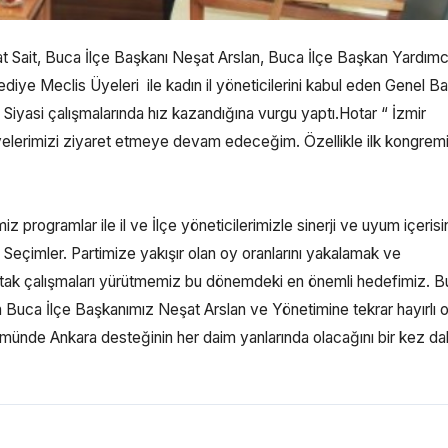
t Sait, Buca İlçe Başkanı Neşat Arslan, Buca İlçe Başkan Yardımc
iye Meclis Üyeleri ile kadın il yöneticilerini kabul eden Genel B
Siyasi çalışmalarında hız kazandığına vurgu yaptı.Hotar “ İzmir
iyelerimizi ziyaret etmeye devam edeceğim. Özellikle ilk kongre
z programlar ile il ve İlçe yöneticilerimizle sinerji ve uyum içeris
Seçimler. Partimize yakışır olan oy oranlarını yakalamak ve
rtak çalışmaları yürütmemiz bu dönemdeki en önemli hedefimiz. 
 Buca İlçe Başkanımız Neşat Arslan ve Yönetimine tekrar hayırlı 
zümünde Ankara desteğinin her daim yanlarında olacağını bir kez d