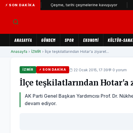
büyüyor...
Çeşme, tarihi çeşmelerine kavuşuyor
İZSU’d
⚡ SON DAKIKA
ANASAYFA
GÜNDEM
SPOR
EKONOMİ
KÜLTÜR-SANA
Anasayfa
›
İZMİR
› İlçe teşkilatlarından Hotar'a ziyaret...
🕐 22 Ocak 2015, 17:39
💬 0 yorum
İZMİR
⚡ SON DAKIKA
İlçe teşkilatlarından Hotar'a 
AK Parti Genel Başkan Yardımcısı Prof. Dr. Nükhet
devam ediyor.