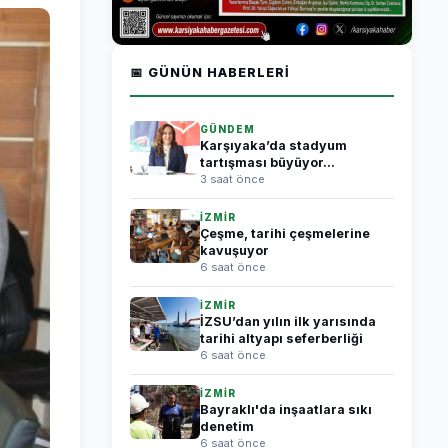
📅 GÜNÜN HABERLERI
GÜNDEM
Karşıyaka’da stadyum
tartışması büyüyor...
3 saat önce
İZMİR
Çeşme, tarihi çeşmelerine
kavuşuyor
6 saat önce
İZMİR
İZSU’dan yılın ilk yarısında
tarihi altyapı seferberliği
6 saat önce
İZMİR
Bayraklı'da inşaatlara sıkı
denetim
6 saat önce