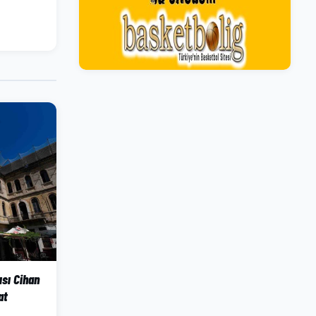
ısı Cihan
at