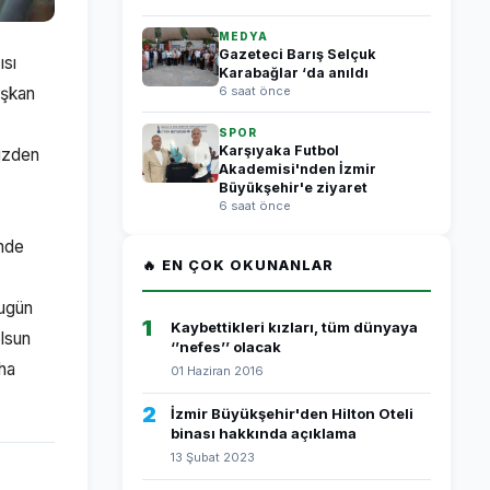
MEDYA
Gazeteci Barış Selçuk
ısı
Karabağlar ‘da anıldı
aşkan
6 saat önce
SPOR
Karşıyaka Futbol
mizden
Akademisi'nden İzmir
Büyükşehir'e ziyaret
6 saat önce
inde
🔥 EN ÇOK OKUNANLAR
Bugün
1
Kaybettikleri kızları, tüm dünyaya
olsun
‘’nefes’’ olacak
aha
01 Haziran 2016
2
İzmir Büyükşehir'den Hilton Oteli
binası hakkında açıklama
13 Şubat 2023