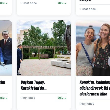
Oku →
6 saat önce
Oku →
6 saat önce
isim
Başkan Tugay,
Konak’ın, kadınlar
Kazakistan’da...
güçlendirecek iki 
uluslararası hibe
Oku →
1 gün önce
Oku →
1 gün önce