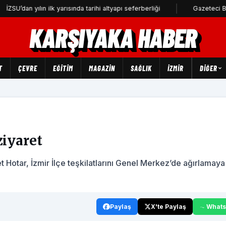
an yılın ilk yarısında tarihi altyapı seferberliği
Gazeteci Barış Sel
KARŞIYAKA HABER
T
ÇEVRE
EĞİTİM
MAGAZİN
SAĞLIK
İZMİR
DIĞER
ziyaret
 Hotar, İzmir İlçe teşkilatlarını Genel Merkez’de ağırlamaya
Paylaş
X'te Paylaş
What