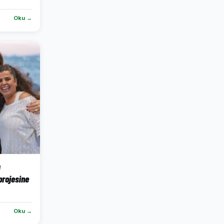
Oku →
ı
projesine
Oku →