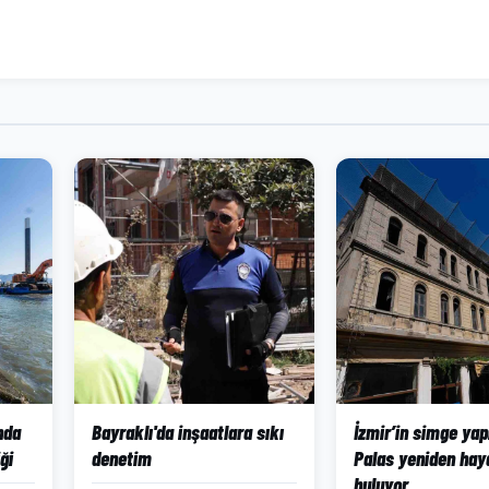
ında
Bayraklı'da inşaatlara sıkı
İzmir’in simge yap
ği
denetim
Palas yeniden hay
buluyor