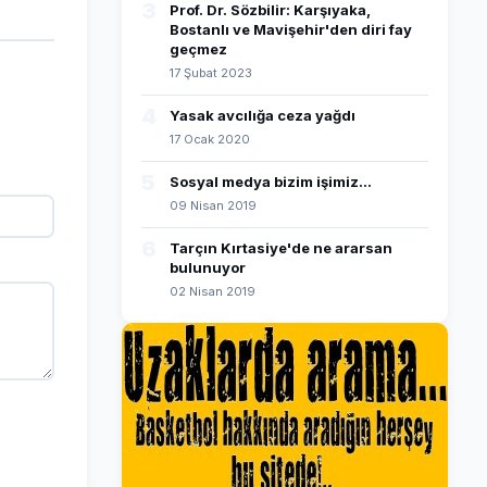
3
Prof. Dr. Sözbilir: Karşıyaka,
Bostanlı ve Mavişehir'den diri fay
geçmez
17 Şubat 2023
4
Yasak avcılığa ceza yağdı
17 Ocak 2020
5
Sosyal medya bizim işimiz...
09 Nisan 2019
6
Tarçın Kırtasiye'de ne ararsan
bulunuyor
02 Nisan 2019