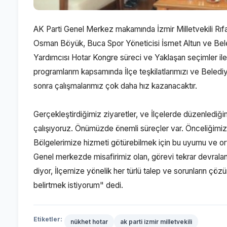
AK Parti Genel Merkez makamında İzmir Milletvekili Rıfa
Osman Böyük, Buca Spor Yöneticisi İsmet Altun ve Beled
Yardımcısı Hotar Kongre süreci ve Yaklaşan seçimler ile 
programlarım kapsamında İlçe teşkilatlarımızı ve Beled
sonra çalışmalarımız çok daha hız kazanacaktır.
Gerçekleştirdiğimiz ziyaretler, ve İlçelerde düzenlediğimi
çalışıyoruz. Önümüzde önemli süreçler var. Önceliğimiz 
Bölgelerimize hizmeti götürebilmek için bu uyumu ve o
Genel merkezde misafirimiz olan, görevi tekrar devralan
diyor, İlçemize yönelik her türlü talep ve sorunların çö
belirtmek istiyorum" dedi.
Etiketler:
nükhet hotar
ak parti izmir milletvekili