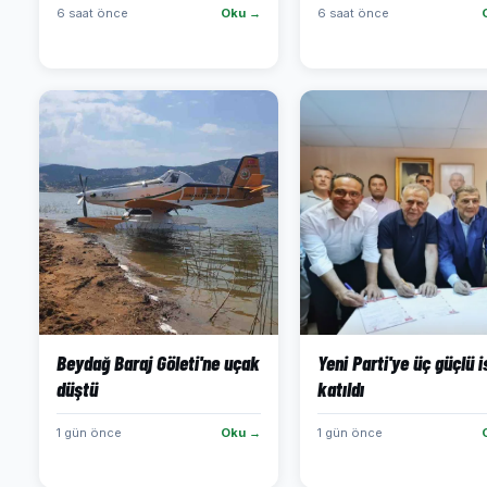
6 saat önce
Oku →
6 saat önce
Beydağ Baraj Göleti'ne uçak
Yeni Parti'ye üç güçlü 
düştü
katıldı
1 gün önce
Oku →
1 gün önce