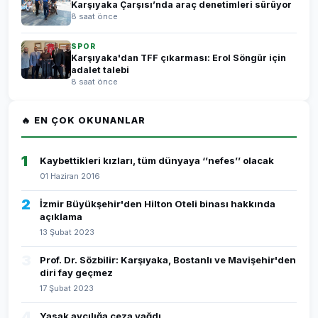
Karşıyaka Çarşısı’nda araç denetimleri sürüyor
8 saat önce
SPOR
Karşıyaka'dan TFF çıkarması: Erol Söngür için
adalet talebi
8 saat önce
🔥 EN ÇOK OKUNANLAR
1
Kaybettikleri kızları, tüm dünyaya ‘’nefes’’ olacak
01 Haziran 2016
2
İzmir Büyükşehir'den Hilton Oteli binası hakkında
açıklama
13 Şubat 2023
3
Prof. Dr. Sözbilir: Karşıyaka, Bostanlı ve Mavişehir'den
diri fay geçmez
17 Şubat 2023
4
Yasak avcılığa ceza yağdı