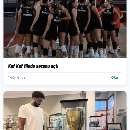
Kaf Kaf filede sezonu açtı
1 gün önce
Oku →