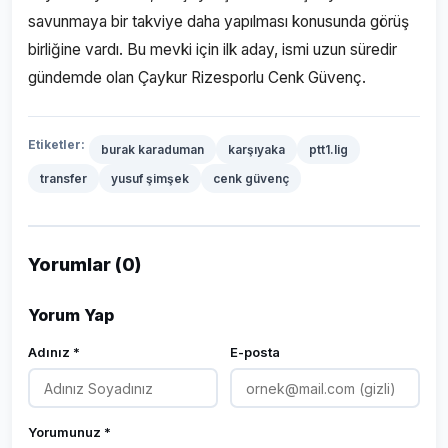
savunmaya bir takviye daha yapılması konusunda görüş
birliğine vardı. Bu mevki için ilk aday, ismi uzun süredir
gündemde olan Çaykur Rizesporlu Cenk Güvenç.
Etiketler:
burak karaduman
karşıyaka
ptt1.lig
transfer
yusuf şimşek
cenk güvenç
Yorumlar (0)
Yorum Yap
Adınız *
E-posta
Yorumunuz *