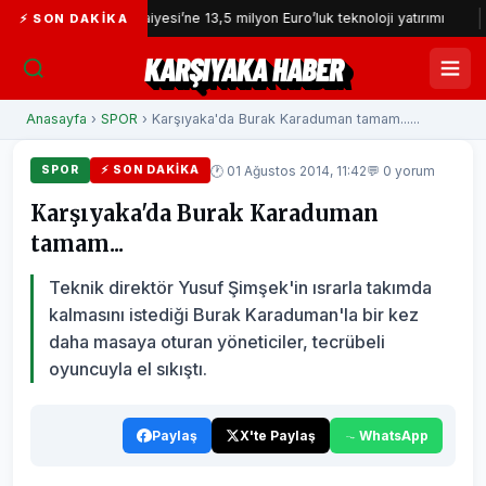
İzmir İtfaiyesi’ne 13,5 milyon Euro’luk teknoloji yatırımı
İzmi
⚡ SON DAKIKA
KARŞIYAKA HABER
Anasayfa
›
SPOR
› Karşıyaka'da Burak Karaduman tamam......
🕐 01 Ağustos 2014, 11:42
💬 0 yorum
SPOR
⚡ SON DAKIKA
Karşıyaka'da Burak Karaduman
tamam...
Teknik direktör Yusuf Şimşek'in ısrarla takımda
kalmasını istediği Burak Karaduman'la bir kez
daha masaya oturan yöneticiler, tecrübeli
oyuncuyla el sıkıştı.
Paylaş
X'te Paylaş
WhatsApp