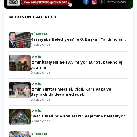
📅 GÜNÜN HABERLERI
GÜNDEM
Karşıyaka Belediyesi'ne 6. Başkan Yardımcısı...
4 saat önce
İZMİR
İzmir İtfaiyesi’ne 13,5 milyon Euro’luk teknoloji
yatırımı
8 saat önce
İZMİR
İzmir Yurttaş Meclisi; Çiğli, Karşıyaka ve
Bayraklı’da devam edecek
8 saat önce
İZMİR
Onat Tüneli'nde son etabın yapımına başlanıyor
8 saat önce
GÜNDEM