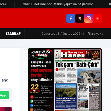
Onat Tüneli'nde son etabın yapımına başlanıyor
Karşıyaka Ça
YAZARLAR
Cumartesi, 8 Ağustos 2026
|
⛅
--°
Karşıyaka
landı.
sApp