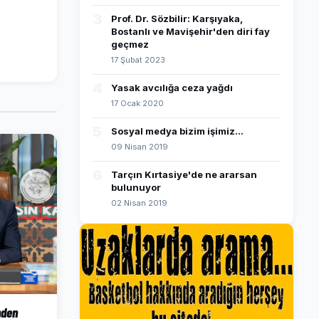
3
Prof. Dr. Sözbilir: Karşıyaka,
Bostanlı ve Mavişehir'den diri fay
geçmez
17 Şubat 2023
4
Yasak avcılığa ceza yağdı
17 Ocak 2020
5
Sosyal medya bizim işimiz...
09 Nisan 2019
6
Tarçın Kırtasiye'de ne ararsan
bulunuyor
02 Nisan 2019
nden