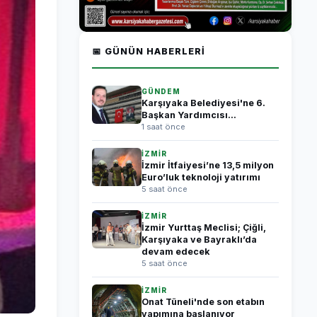
📅 GÜNÜN HABERLERI
GÜNDEM
Karşıyaka Belediyesi'ne 6.
Başkan Yardımcısı...
1 saat önce
İZMİR
İzmir İtfaiyesi’ne 13,5 milyon
Euro’luk teknoloji yatırımı
5 saat önce
İZMİR
İzmir Yurttaş Meclisi; Çiğli,
Karşıyaka ve Bayraklı’da
devam edecek
5 saat önce
İZMİR
Onat Tüneli'nde son etabın
yapımına başlanıyor