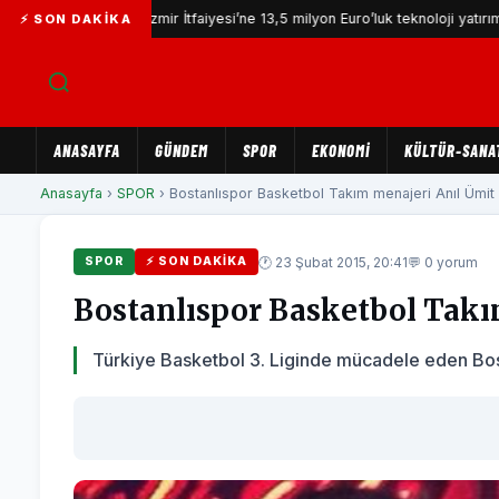
İzmir İtfaiyesi’ne 13,5 milyon Euro’luk teknoloji yatırımı
⚡ SON DAKIKA
ANASAYFA
GÜNDEM
SPOR
EKONOMİ
KÜLTÜR-SANA
Anasayfa
›
SPOR
› Bostanlıspor Basketbol Takım menajeri Anıl Ümit n
🕐 23 Şubat 2015, 20:41
💬 0 yorum
SPOR
⚡ SON DAKIKA
Bostanlıspor Basketbol Takı
Türkiye Basketbol 3. Liginde mücadele eden Bost