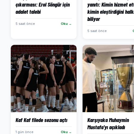
çıkarması: Erol Söngür için
yanıtı: Kimin hizmet ett
adalet talebi
kimin eleştirdiğini hal
biliyor
5 saat önce
Oku →
5 saat önce
Kaf Kaf filede sezonu açtı
Karşıyaka Muhaymin
Mustafa'yı açıkladı
1 gün önce
Oku →