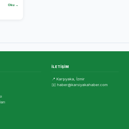
Oku →
İLETIŞIM
📍 Karşıyaka, İzmir
✉️ haber@karsiyakahaber.com
sı
ları