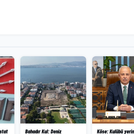
stat
Bahadır Kul: Deniz
Köse: Kulübü yeri