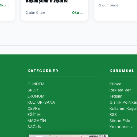
Büyükşehir'e ziyaret
Oku →
2 gün önce
2 gün önce
Oku →
KATEGORILER
KURUMSAL
GÜNDEM
Künye
SPOR
Reklam Ver
EKONOMİ
İletişim
KÜLTÜR-SANAT
Gizlilik Politika
ÇEVRE
Kullanım Koşul
EĞİTİM
RSS
MAGAZİN
Sitene Ekle
SAĞLIK
Yazarlarımız