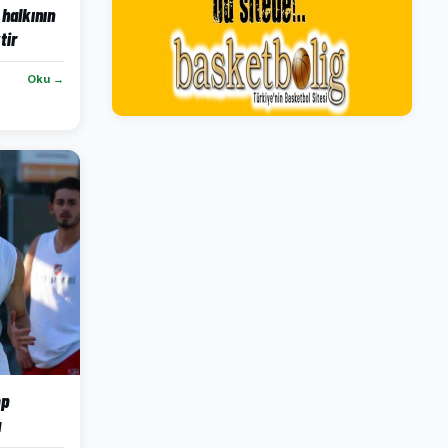
halkının
tir
Oku →
mp
u