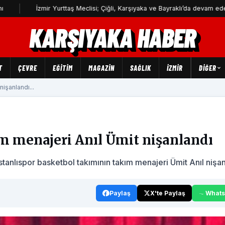
İzmir Yurttaş Meclisi; Çiğli, Karşıyaka ve Bayraklı’da devam edecek
KARŞIYAKA HABER
T
ÇEVRE
EĞİTİM
MAGAZİN
SAĞLIK
İZMİR
DIĞER
işanlandı...
m menajeri Anıl Ümit nişanlandı
anlıspor basketbol takımının takım menajeri Ümit Anıl nişan
Paylaş
X'te Paylaş
What