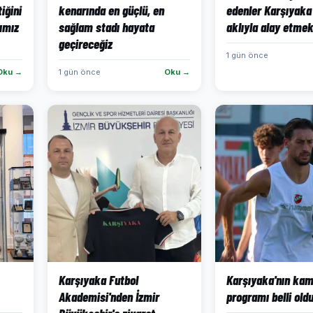
iğini
kenarında en güçlü, en
edenler Karşıyaka 
kımız
sağlam stadı hayata
aklıyla alay etmek
geçireceğiz
1 gün önce
Oku →
1 gün önce
Oku →
Karşıyaka Futbol
Karşıyaka'nın ka
Akademisi'nden İzmir
programı belli old