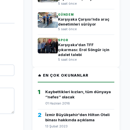
5 saat önce
GÜNDEM
Karşıyaka Çarşısı’nda araç
denetimleri sürüyor
5 saat önce
SPOR
Karşıyaka'dan TFF
çıkarması: Erol Söngür için
adalet talebi
5 saat önce
🔥 EN ÇOK OKUNANLAR
1
Kaybettikleri kızları, tüm dünyaya
‘’nefes’’ olacak
01 Haziran 2016
2
İzmir Büyükşehir'den Hilton Oteli
binası hakkında açıklama
13 Şubat 2023