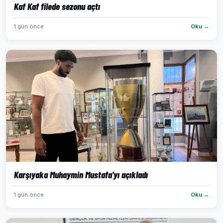
Kaf Kaf filede sezonu açtı
1 gün önce
Oku →
Karşıyaka Muhaymin Mustafa'yı açıkladı
1 gün önce
Oku →