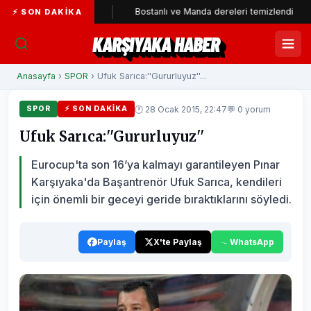
rti'ye katıldı
Bostanlı ve Manda dereleri temizlendi
Al
⚡ SON DAKIKA
KARŞIYAKA HABER
Anasayfa
›
SPOR
› Ufuk Sarıca:''Gururluyuz''...
🕐 28 Ocak 2015, 22:47
💬 0 yorum
SPOR
⚡ SON DAKIKA
Ufuk Sarıca:''Gururluyuz''
Eurocup'ta son 16’ya kalmayı garantileyen Pınar
Karşıyaka'da Başantrenör Ufuk Sarıca, kendileri
için önemli bir geceyi geride bıraktıklarını söyledi.
Paylaş
X'te Paylaş
WhatsApp