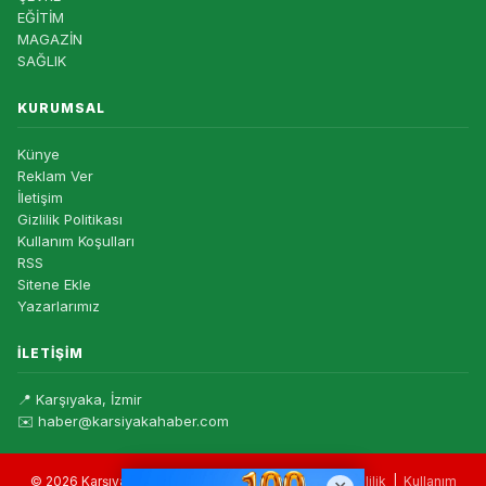
EĞİTİM
MAGAZİN
SAĞLIK
KURUMSAL
Künye
Reklam Ver
İletişim
Gizlilik Politikası
Kullanım Koşulları
RSS
Sitene Ekle
Yazarlarımız
İLETIŞIM
📍 Karşıyaka, İzmir
✉️ haber@karsiyakahaber.com
© 2026 Karşıyaka Haber — Tüm hakları saklıdır. |
Gizlilik
|
Kullanım