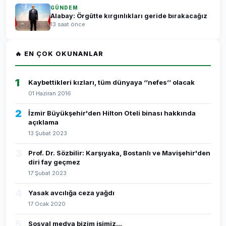
GÜNDEM
Alabay: Örgütte kırgınlıkları geride bırakacağız
13 saat önce
🔥 EN ÇOK OKUNANLAR
1
Kaybettikleri kızları, tüm dünyaya ‘’nefes’’ olacak
01 Haziran 2016
2
İzmir Büyükşehir'den Hilton Oteli binası hakkında
açıklama
13 Şubat 2023
3
Prof. Dr. Sözbilir: Karşıyaka, Bostanlı ve Mavişehir'den
diri fay geçmez
17 Şubat 2023
4
Yasak avcılığa ceza yağdı
17 Ocak 2020
5
Sosyal medya bizim işimiz...