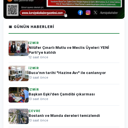
📅 GÜNÜN HABERLERI
İZMİR
Nilüfer Çınarlı Mutlu ve Meclis Üyeleri YENİ
Parti'ye katıldı
12 saat önce
İZMİR
Buca’nın tarihi "Hazine Avı" ile canlanıyor
13 saat önce
İZMİR
Başkan Eşki’den Çamdibi çıkarması
13 saat önce
ÇEVRE
Bostanlı ve Manda dereleri temizlendi
13 saat önce