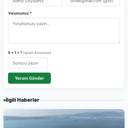
Yorumunuz *
5 + 1 = ?
(spam koruması)
Yorum Gönder
İlgili Haberler