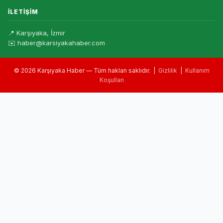
İLETIŞIM
📍 Karşıyaka, İzmir
✉️ haber@karsiyakahaber.com
© 2026 Karşıyaka Haber — Tüm hakları saklıdır. |
Gizlilik
|
Kullanım
Koşulları