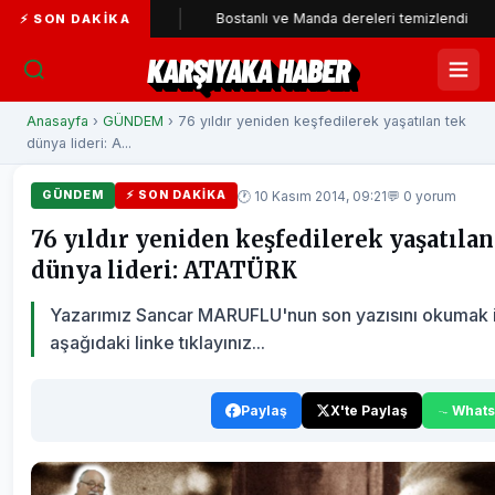
'ye katıldı
Bostanlı ve Manda dereleri temizlendi
Alab
⚡ SON DAKIKA
KARŞIYAKA HABER
Anasayfa
›
GÜNDEM
› 76 yıldır yeniden keşfedilerek yaşatılan tek
dünya lideri: A...
🕐 10 Kasım 2014, 09:21
💬 0 yorum
GÜNDEM
⚡ SON DAKIKA
76 yıldır yeniden keşfedilerek yaşatılan
dünya lideri: ATATÜRK
Yazarımız Sancar MARUFLU'nun son yazısını okumak 
aşağıdaki linke tıklayınız...
Paylaş
X'te Paylaş
What