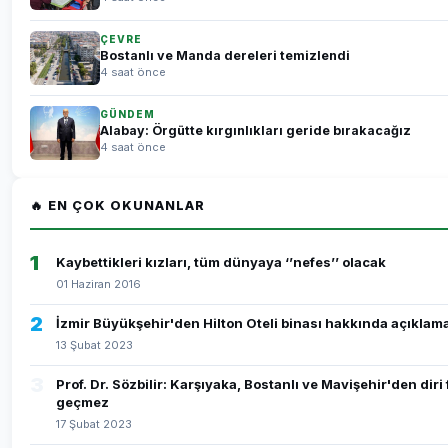
ÇEVRE
Bostanlı ve Manda dereleri temizlendi
4 saat önce
GÜNDEM
Alabay: Örgütte kırgınlıkları geride bırakacağız
4 saat önce
🔥 EN ÇOK OKUNANLAR
1
Kaybettikleri kızları, tüm dünyaya ‘’nefes’’ olacak
01 Haziran 2016
2
İzmir Büyükşehir'den Hilton Oteli binası hakkında açıklam
13 Şubat 2023
3
Prof. Dr. Sözbilir: Karşıyaka, Bostanlı ve Mavişehir'den diri
geçmez
17 Şubat 2023