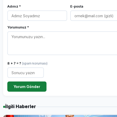
Adınız *
E-posta
Yorumunuz *
8 + 7 = ?
(spam koruması)
Yorum Gönder
İlgili Haberler