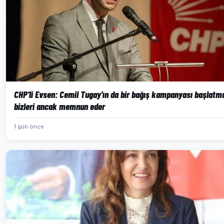
CHP'li Evsen: Cemil Tugay'ın da bir bağış kampanyası başlatm
bizleri ancak memnun eder
1 gün önce