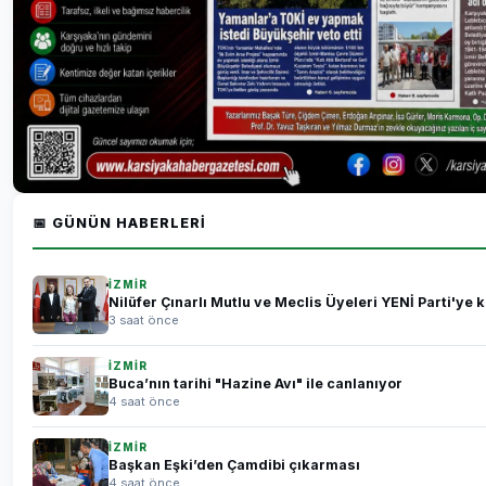
📅 GÜNÜN HABERLERI
İZMİR
Nilüfer Çınarlı Mutlu ve Meclis Üyeleri YENİ Parti'ye k
3 saat önce
İZMİR
Buca’nın tarihi "Hazine Avı" ile canlanıyor
4 saat önce
İZMİR
Başkan Eşki’den Çamdibi çıkarması
4 saat önce