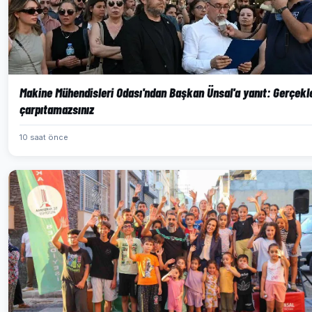
Makine Mühendisleri Odası'ndan Başkan Ünsal'a yanıt: Gerçekl
çarpıtamazsınız
10 saat önce