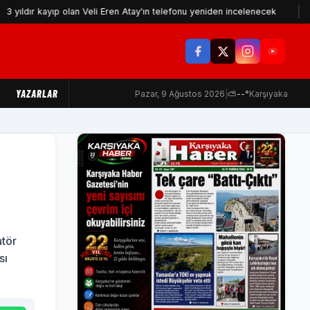
 kayıp olan Veli Eren Atay'ın telefonu yeniden incelenecek
İzmir'i
YAZARLAR
Pazar, 9 Ağustos 2026
|
⛅
--°
Karşıyaka
atör
sı