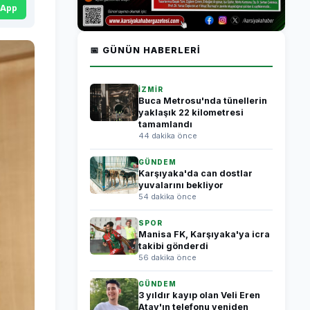
sApp
📅 GÜNÜN HABERLERI
İZMİR
Buca Metrosu'nda tünellerin
yaklaşık 22 kilometresi
tamamlandı
44 dakika önce
GÜNDEM
Karşıyaka'da can dostlar
yuvalarını bekliyor
54 dakika önce
SPOR
Manisa FK, Karşıyaka'ya icra
takibi gönderdi
56 dakika önce
GÜNDEM
3 yıldır kayıp olan Veli Eren
Atay'ın telefonu yeniden