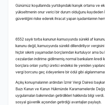
Günümüz koşullarında yurtdışındaki karışık ortama ve 
yükseltmenin onur verici bir durum olduğunu kaydeden İzmi
güvenliğini riske ederek ihracat yapan işadamlarının hem 
6552 sayılı torba kanunun kamuoyunda sürekli af kanunu g
kanunu değil, kamuoyunda sürekli dillendiriliyor vergisi
hiçbir sıkıntı yaşamadan borçlarından kurtuluyor ama bu
cezalardan indirime gidilmemiş normal bankaların kredi
borçlara onları yurtiçi üretici endeksi ile yeniden yapıla
vergi borcunu geç ödeyenlere bir ödül gibi algılanmamas
Açılış konuşmalarının ardından İzmir Vergi Dairesi başkan
Bazı Kanun ve Kanun Hükmünde Kararnamelerde Değişiklik
uygulamaları bakımından getirdikleri hakkında bilgi ve
sosyal güvenlik açısından getirdiği avantajları paylaştı.