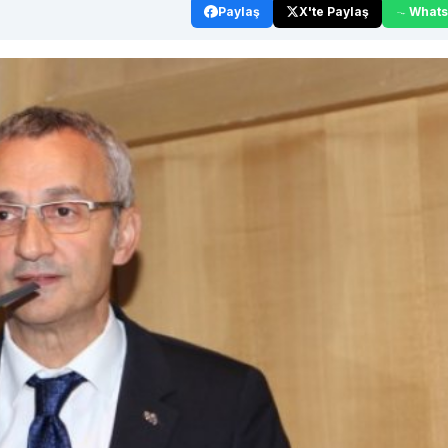
Paylaş
X'te Paylaş
What