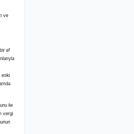
zı ve
ir af
nlarıyla
 eski
nlamda
unu ile
n vergi
nunun