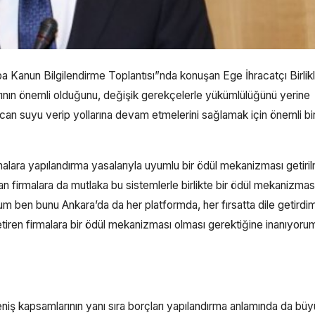
ba Kanun Bilgilendirme Toplantısı”nda konuşan Ege İhracatçı Birlikl
rının önemli olduğunu, değişik gerekçelerle yükümlülüğünü yerine
 can suyu verip yollarına devam etmelerini sağlamak için önemli bir
rmalara yapılandırma yasalarıyla uyumlu bir ödül mekanizması getiri
n firmalara da mutlaka bu sistemlerle birlikte bir ödül mekanizmas
orum ben bunu Ankara’da da her platformda, her fırsatta dile getirdi
etiren firmalara bir ödül mekanizması olması gerektiğine inanıyoru
niş kapsamlarının yanı sıra borçları yapılandırma anlamında da bü