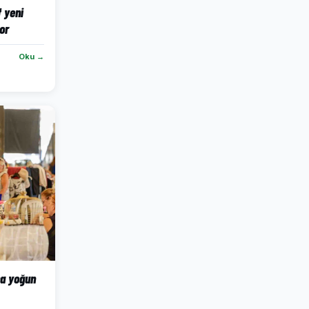
 yeni
yor
Oku →
na yoğun