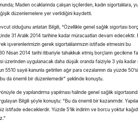
anunda; Maden ocaklarında çalışan işçilerden, kadın sigortalılara, yu
ğişik düzenlemelere yer verildiğini kaydetti.
vcut olduğunu anlatan Bilgili, “Özellikle genel sağlık sigortası borç
 içinde 31 Aralık 2014 tarihine kadar müracaatları devam edecektir.
 işverenlerimizin gerek sigortalılarımızın istifade etmesini bu
. 30 Nisan 2014 tarihi itibariyle tahakkuk etmiş borçların gecikme fa
si üzerinden uygulanacak daha düşük oranda faiziyle 3 yıla kadar
5510 sayılı kanunla getirilen ağır para cezalarının da yüzde 50’si
u da önemli bir düzenlemedir” şeklinde konuştu.
yönüyle de yapılandırma yapılması halinde genel sağlık sigortasın
layan Bilgili şöyle konuştu: “Bu da önemli bir kazanımdır. Yapıl
iz istifade edeceklerdir. Yüzde 5’lik indirim ve borcu yoktur kağıd
z.”