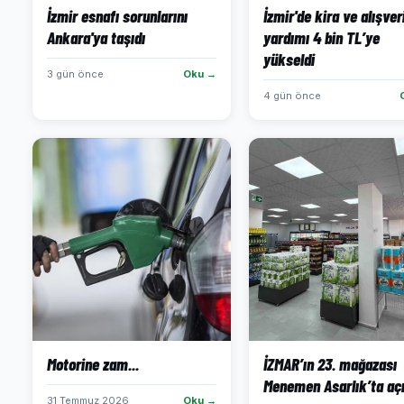
İzmir esnafı sorunlarını
İzmir'de kira ve alışver
Ankara'ya taşıdı
yardımı 4 bin TL’ye
yükseldi
3 gün önce
Oku →
4 gün önce
Motorine zam...
İZMAR’ın 23. mağazası
Menemen Asarlık’ta açı
31 Temmuz 2026
Oku →