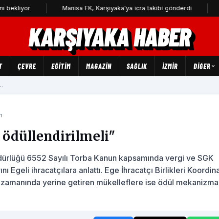
r
Manisa FK, Karşıyaka'ya icra takibi gönderdi
3 yıldır
KARŞIYAKA HABER
T
ÇEVRE
EĞİTİM
MAGAZİN
SAĞLIK
İZMİR
DIĞER
..
m
 ödüllendirilmeli"
Müdürlüğü 6552 Sayılı Torba Kanun kapsamında vergi ve SGK
nı Egeli ihracatçılara anlattı. Ege İhracatçı Birlikleri Koordin
i zamanında yerine getiren mükelleflere ise ödül mekanizma