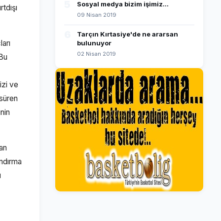
5
Sosyal medya bizim işimiz...
rtdışı
09 Nisan 2019
6
Tarçın Kırtasiye'de ne ararsan
ları
bulunuyor
02 Nisan 2019
 Bu
izi ve
 süren
nin
dan
andırma
ı