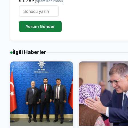
9 + 7 = ?
(spam koruması)
Yorum Gönder
İlgili Haberler