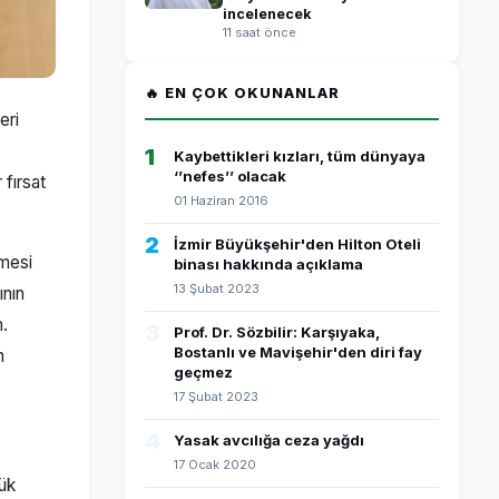
incelenecek
11 saat önce
🔥 EN ÇOK OKUNANLAR
eri
1
Kaybettikleri kızları, tüm dünyaya
‘’nefes’’ olacak
 fırsat
01 Haziran 2016
2
İzmir Büyükşehir'den Hilton Oteli
lmesi
binası hakkında açıklama
13 Şubat 2023
ının
m.
3
Prof. Dr. Sözbilir: Karşıyaka,
Bostanlı ve Mavişehir'den diri fay
m
geçmez
17 Şubat 2023
4
Yasak avcılığa ceza yağdı
17 Ocak 2020
yük