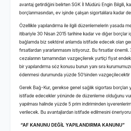
avantaj getirdiğini belirten SGK İl Müdürü Engin Bilgili, k
borçlanmasından, ev işinde çalışan sigortalılara kadar de
Özellikle yapılandırma ile ilgili düzenlemelerin yasada me
itibariyle 30 Nisan 2015 tarihine kadar ve diğer borçlar
bağlamda biz sektörel anlamda istifade edecek olan gerek
fırsatlardan yararlanmasını istiyoruz. Bu fırsatlar önemli
cezalarının tamamından vazgeçilerek yurtiçi fiyat endek
bir yapılandırma söz konusu bunun yanı sıra kurumumuzun 
ödenmesi durumunda yüzde 50’sinden vazgeçilecektir b
Gerek Bağ-Kur, gerekse genel sağlık sigortası borçları 
istifade edecekler yönünde de düzenleme olduğunu vurgu
yapılması halinde yüzde 5 prim indiriminden işverenlerim
verilecek. Bu avantajlardan istifade edilmesini öneriyoru
“AF KANUNU DEĞİL YAPILANDIRMA KANUNU”