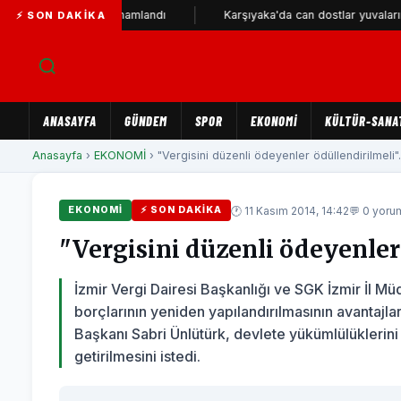
ilometresi tamamlandı
Karşıyaka'da can dostlar yuvalarını bekliyo
⚡ SON DAKIKA
ANASAYFA
GÜNDEM
SPOR
EKONOMİ
KÜLTÜR-SANA
Anasayfa
›
EKONOMİ
› "Vergisini düzenli ödeyenler ödüllendirilmeli".
🕐 11 Kasım 2014, 14:42
💬 0 yoru
EKONOMİ
⚡ SON DAKIKA
"Vergisini düzenli ödeyenler
İzmir Vergi Dairesi Başkanlığı ve SGK İzmir İl 
borçlarının yeniden yapılandırılmasının avantajları
Başkanı Sabri Ünlütürk, devlete yükümlülüklerin
getirilmesini istedi.