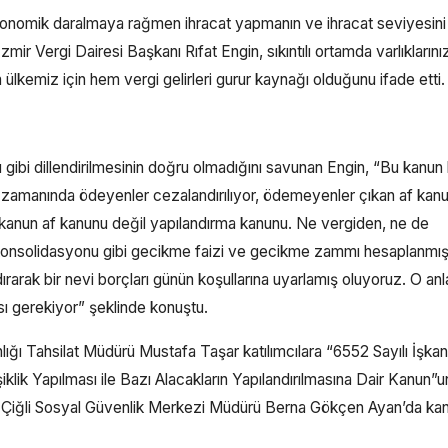
ekonomik daralmaya rağmen ihracat yapmanın ve ihracat seviyesini
r Vergi Dairesi Başkanı Rıfat Engin, sıkıntılı ortamda varlıklarını
ülkemiz için hem vergi gelirleri gurur kaynağı olduğunu ifade etti.
ibi dillendirilmesinin doğru olmadığını savunan Engin, “Bu kanun b
ni zamanında ödeyenler cezalandırılıyor, ödemeyenler çıkan af kanu
 kanun af kanunu değil yapılandırma kanunu. Ne vergiden, ne de
 konsolidasyonu gibi gecikme faizi ve gecikme zammı hesaplanmış
ndırarak bir nevi borçları günün koşullarına uyarlamış oluyoruz. O a
ı gerekiyor” şeklinde konuştu.
lığı Tahsilat Müdürü Mustafa Taşar katılımcılara “6552 Sayılı İşkan
 Yapılması ile Bazı Alacakların Yapılandırılmasına Dair Kanun”u
rdi. Çiğli Sosyal Güvenlik Merkezi Müdürü Berna Gökçen Ayan’da ka