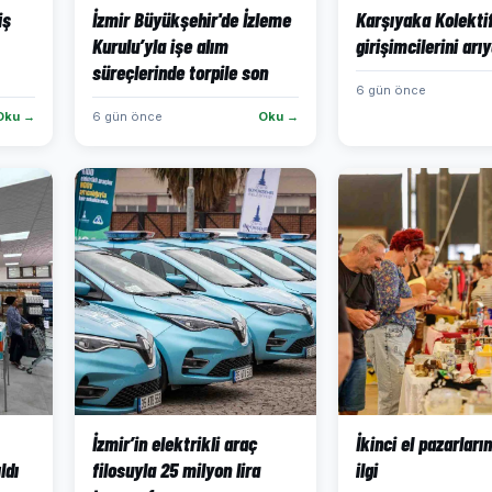
iş
İzmir Büyükşehir'de İzleme
Karşıyaka Kolektif
Kurulu’yla işe alım
girişimcilerini arı
süreçlerinde torpile son
6 gün önce
Oku →
6 gün önce
Oku →
İzmir’in elektrikli araç
İkinci el pazarları
ldı
filosuyla 25 milyon lira
ilgi