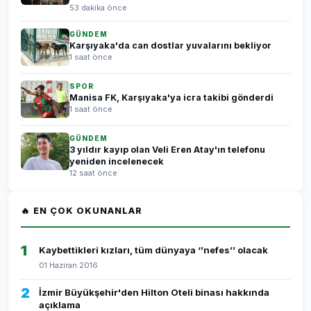
53 dakika önce
GÜNDEM
Karşıyaka'da can dostlar yuvalarını bekliyor
1 saat önce
SPOR
Manisa FK, Karşıyaka'ya icra takibi gönderdi
1 saat önce
GÜNDEM
3 yıldır kayıp olan Veli Eren Atay'ın telefonu
yeniden incelenecek
12 saat önce
🔥 EN ÇOK OKUNANLAR
1
Kaybettikleri kızları, tüm dünyaya ‘’nefes’’ olacak
01 Haziran 2016
2
İzmir Büyükşehir'den Hilton Oteli binası hakkında
açıklama