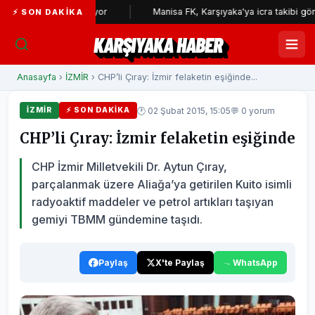
larını bekliyor
Manisa FK, Karşıyaka'ya icra takibi gönderdi
⚡ SON DAKIKA
KARŞIYAKA HABER
Anasayfa
›
İZMİR
› CHP’li Çıray: İzmir felaketin eşiğinde...
🕐 02 Şubat 2015, 15:05
💬 0 yorum
İZMİR
⚡ SON DAKIKA
CHP’li Çıray: İzmir felaketin eşiğinde
CHP İzmir Milletvekili Dr. Aytun Çıray,
parçalanmak üzere Aliağa’ya getirilen Kuito isimli
radyoaktif maddeler ve petrol artıkları taşıyan
gemiyi TBMM gündemine taşıdı.
Paylaş
X'te Paylaş
WhatsApp