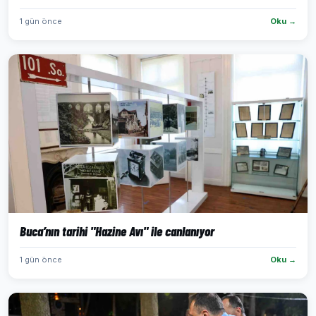
1 gün önce
Oku →
Buca’nın tarihi "Hazine Avı" ile canlanıyor
1 gün önce
Oku →