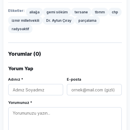
Etiketler:
aliağa
gemi söküm
tersane
tbmm
chp
izmir milletvekili
Dr. Aytun Çıray
parçalama
radyoaktif
Yorumlar (0)
Yorum Yap
Adınız *
E-posta
Yorumunuz *