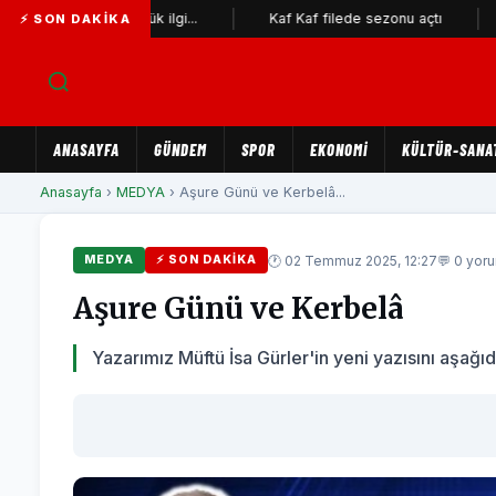
ergisine büyük ilgi...
Kaf Kaf filede sezonu açtı
Karşı
⚡ SON DAKIKA
ANASAYFA
GÜNDEM
SPOR
EKONOMİ
KÜLTÜR-SANA
Anasayfa
›
MEDYA
› Aşure Günü ve Kerbelâ...
🕐 02 Temmuz 2025, 12:27
💬 0 yor
MEDYA
⚡ SON DAKIKA
Aşure Günü ve Kerbelâ
Yazarımız Müftü İsa Gürler'in yeni yazısını aşağıd