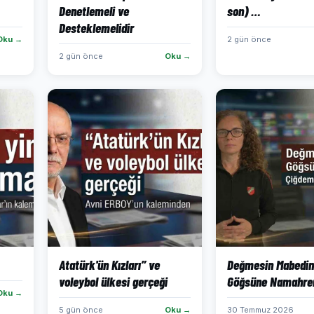
Denetlemeli ve
son) …
Desteklemelidir
Oku →
2 gün önce
2 gün önce
Oku →
Atatürk'ün Kızları” ve
Değmesin Mabedi
voleybol ülkesi gerçeği
Göğsüne Namahrem
Oku →
5 gün önce
Oku →
30 Temmuz 2026