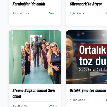
Karabağlar ‘da anıldı
Güvenpark’ta Atıyor
23 saat önce
Oku →
1 gün önce
Efsane Başkan İsmail Sivri
Ortalık yine toz duman
anıldı
4 gün önce
3 gün önce
Oku →