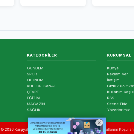
KATEGORILER
KURUMSAL
GÜNDEM
Künye
SPOR
Reklam Ver
EKONOMİ
İletişim
KÜLTÜR-SANAT
Gizlilik Politika
ÇEVRE
Kullanım Koşul
EĞİTİM
RSS
MAGAZİN
Sitene Ekle
SAĞLIK
Yazarlarımız
© 2026 Karşıyaka Haber — Tüm hakları saklıdır. |
Gizlilik
|
Kullanım Koşulları