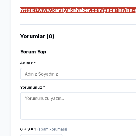
https://www.karsiyakahaber.com/yazarlar/isa-
Yorumlar (0)
Yorum Yap
Adınız *
Yorumunuz *
6 + 9 = ?
(spam koruması)