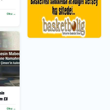
Oku →
min
 Eli
Oku →