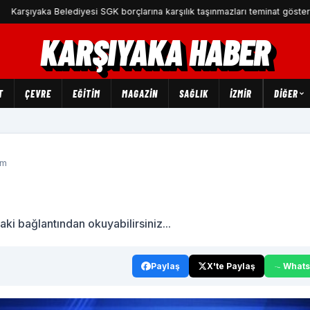
yaka Belediyesi SGK borçlarına karşılık taşınmazları teminat gösterecek
KARŞIYAKA HABER
T
ÇEVRE
EĞİTİM
MAGAZİN
SAĞLIK
İZMİR
DIĞER
um
aki bağlantından okuyabilirsiniz...
Paylaş
X'te Paylaş
What