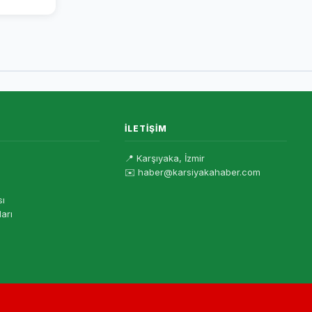
İLETIŞIM
📍 Karşıyaka, İzmir
✉️ haber@karsiyakahaber.com
sı
ları