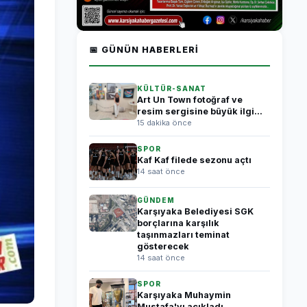
📅 GÜNÜN HABERLERI
KÜLTÜR-SANAT
Art Un Town fotoğraf ve
resim sergisine büyük ilgi...
15 dakika önce
SPOR
Kaf Kaf filede sezonu açtı
14 saat önce
GÜNDEM
Karşıyaka Belediyesi SGK
borçlarına karşılık
taşınmazları teminat
gösterecek
14 saat önce
SPOR
Karşıyaka Muhaymin
Mustafa'yı açıkladı