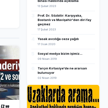
binası hakkında açıklama
13 Şubat 2023
3
Prof. Dr. Sözbilir: Karşıyaka,
Bostanlı ve Mavişehir'den diri fay
geçmez
17 Şubat 2023
4
Yasak avcılığa ceza yağdı
17 Ocak 2020
5
Sosyal medya bizim işimiz...
09 Nisan 2019
6
Tarçın Kırtasiye'de ne ararsan
bulunuyor
02 Nisan 2019
 (2 ve