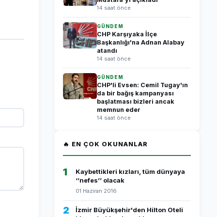
14 saat önce
GÜNDEM
CHP Karşıyaka İlçe
Başkanlığı'na Adnan Alabay
atandı
14 saat önce
GÜNDEM
CHP'li Evsen: Cemil Tugay'ın
da bir bağış kampanyası
başlatması bizleri ancak
memnun eder
14 saat önce
🔥 EN ÇOK OKUNANLAR
1
Kaybettikleri kızları, tüm dünyaya
‘’nefes’’ olacak
01 Haziran 2016
2
İzmir Büyükşehir'den Hilton Oteli