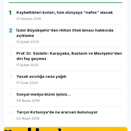
1
Kaybettikleri kızları, tüm dünyaya ‘’nefes’’ olacak
01 Haziran 2016
2
İzmir Büyükşehir'den Hilton Oteli binası hakkında
açıklama
13 Şubat 2023
3
Prof. Dr. Sözbilir: Karşıyaka, Bostanlı ve Mavişehir'den
diri fay geçmez
17 Şubat 2023
4
Yasak avcılığa ceza yağdı
17 Ocak 2020
5
Sosyal medya bizim işimiz...
09 Nisan 2019
6
Tarçın Kırtasiye'de ne ararsan bulunuyor
02 Nisan 2019