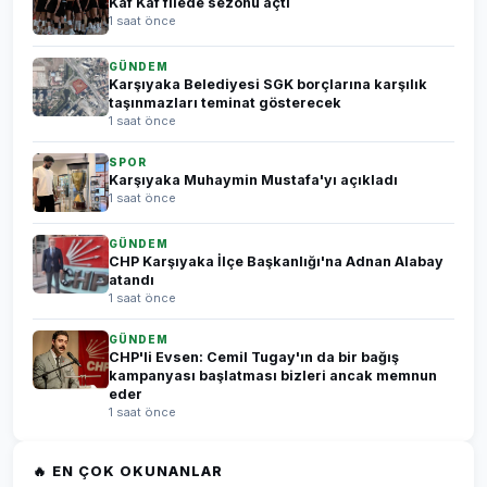
Kaf Kaf filede sezonu açtı
1 saat önce
GÜNDEM
Karşıyaka Belediyesi SGK borçlarına karşılık
taşınmazları teminat gösterecek
1 saat önce
SPOR
Karşıyaka Muhaymin Mustafa'yı açıkladı
1 saat önce
GÜNDEM
CHP Karşıyaka İlçe Başkanlığı'na Adnan Alabay
atandı
1 saat önce
GÜNDEM
CHP'li Evsen: Cemil Tugay'ın da bir bağış
kampanyası başlatması bizleri ancak memnun
eder
1 saat önce
🔥 EN ÇOK OKUNANLAR