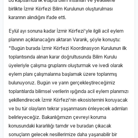
bu kapsamda ilk etapta bilim insanları ve yetkililerle
birlikte İzmir Körfezi Bilim Kurulunun oluşturulması
kararının alındığını ifade etti.
Eylül ayı sonuna kadar İzmir Körfezi'yle ilgili acil eylem
planının açıklanacağını aktaran Varank, şöyle konuştu:
"Bugün burada İzmir Körfezi Koordinasyon Kurulunun ilk
toplantısında alınan karar doğrultusunda Bilim Kurulu
üyeleriyle çalışma gruplarını oluşturmak ve ivedi olarak
eylem planı çalışmalarına başlamak üzere toplanmış
bulunuyoruz. Bugün ve yarın gerçekleştireceğimiz
toplantılarda bilimsel verilerin ışığında acil eylem planımızı
şekillendirecek İzmir Körfezi'nin ekosistemini koruyacak
ve bu tür olayların tekrar yaşanmasını önleyecek adımları
belirleyeceğiz. Bakanlığımızın çevreyi koruma
konusundaki kararlılığı tamdır ve buradan çıkacak
sonuçların gelecek nesillerimize daha yaşanabilir bir