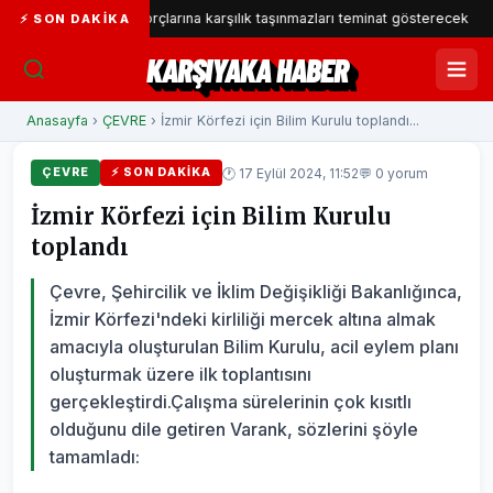
yesi SGK borçlarına karşılık taşınmazları teminat gösterecek
Kar
⚡ SON DAKIKA
KARŞIYAKA HABER
Anasayfa
›
ÇEVRE
› İzmir Körfezi için Bilim Kurulu toplandı...
🕐 17 Eylül 2024, 11:52
💬 0 yorum
ÇEVRE
⚡ SON DAKIKA
İzmir Körfezi için Bilim Kurulu
toplandı
Çevre, Şehircilik ve İklim Değişikliği Bakanlığınca,
İzmir Körfezi'ndeki kirliliği mercek altına almak
amacıyla oluşturulan Bilim Kurulu, acil eylem planı
oluşturmak üzere ilk toplantısını
gerçekleştirdi.Çalışma sürelerinin çok kısıtlı
olduğunu dile getiren Varank, sözlerini şöyle
tamamladı: