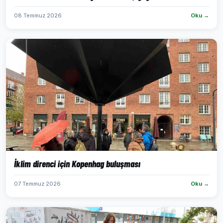
08 Temmuz 2026
Oku →
İklim direnci için Kopenhag buluşması
07 Temmuz 2026
Oku →